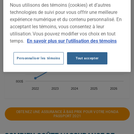
Nous utilisons des témoins (cookies) et d’autres
technologies de suivi pour vous offrir une meilleure
1 800$
expérience numérique et du contenu personnalisé. En
acceptant les témoins, vous consentez à leur
1 600$
utilisation. Vous pouvez modifier vos choix en tout
temps.
En savoir plus sur l'utilisation des témoins
1 400$
1 200$
Personnaliser les témoins
Tout accepter
1 000$
800$
2022
2023
2024
2025
2026
OBTENEZ UNE ASSURANCE À BAS PRIX POUR VOTRE HONDA
PASSPORT 2021