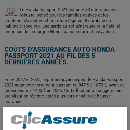
Le Honda Passport 2021 est un VUS intermédiaire
robuste, pensé pour les familles actives et les
amateurs d'aventures hors route légères. Il combine un
habitacle spacieux, une garde au sol généreuse et la fiabilité
reconnue de la marque Honda dans un format polyvalent.
COÛTS D'ASSURANCE AUTO HONDA
PASSPORT 2021 AU FIL DES 5
DERNIÈRES ANNÉES.
Entre 2022 et 2025, la prime moyenne pour le Honda Passport
2021 augmente fortement, passant de 847 $ à 1872 $, avant de
redescendre à 1400 $ en 2026. Cette fluctuation suggère une
stabilisation récente après plusieurs années de hausse
marquée.
Pour trouver la meilleur assurance pour votre véhicule HONDA
PASSPORT 2021, il est plus important que jamais de comparer
les options disponibles.