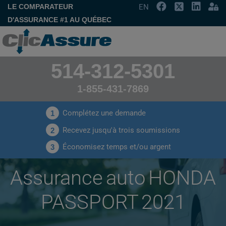
LE COMPARATEUR
EN
D'ASSURANCE #1 AU QUÉBEC
514-312-5301
1-855-431-7869
Complétez une demande
1
Recevez jusqu'à trois soumissions
2
Économisez temps et/ou argent
3
Assurance auto HONDA
PASSPORT 2021