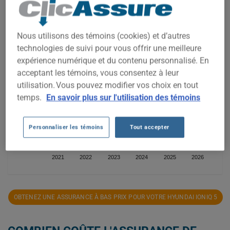
2 200$
Nous utilisons des témoins (cookies) et d’autres
2 000$
technologies de suivi pour vous offrir une meilleure
expérience numérique et du contenu personnalisé. En
1 800$
acceptant les témoins, vous consentez à leur
utilisation. Vous pouvez modifier vos choix en tout
1 600$
temps.
En savoir plus sur l'utilisation des témoins
1 400$
Personnaliser les témoins
Tout accepter
1 200$
2021
2022
2023
2024
2025
2026
OBTENEZ UNE ASSURANCE À BAS PRIX POUR VOTRE HYUNDAI IONIQ 5