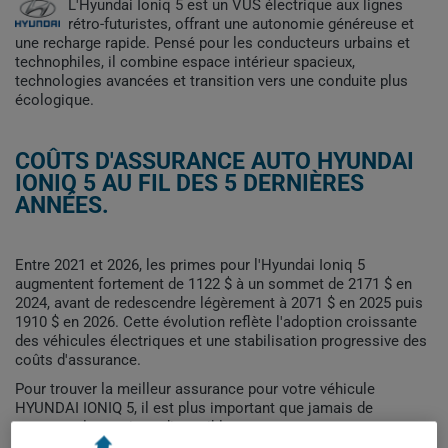
L'Hyundai Ioniq 5 est un VUS électrique aux lignes
rétro-futuristes, offrant une autonomie généreuse et
une recharge rapide. Pensé pour les conducteurs urbains et
technophiles, il combine espace intérieur spacieux,
technologies avancées et transition vers une conduite plus
écologique.
COÛTS D'ASSURANCE AUTO HYUNDAI
IONIQ 5 AU FIL DES 5 DERNIÈRES
ANNÉES.
Entre 2021 et 2026, les primes pour l'Hyundai Ioniq 5
augmentent fortement de 1122 $ à un sommet de 2171 $ en
2024, avant de redescendre légèrement à 2071 $ en 2025 puis
1910 $ en 2026. Cette évolution reflète l'adoption croissante
des véhicules électriques et une stabilisation progressive des
coûts d'assurance.
Pour trouver la meilleur assurance pour votre véhicule
HYUNDAI IONIQ 5, il est plus important que jamais de
comparer les options disponibles.