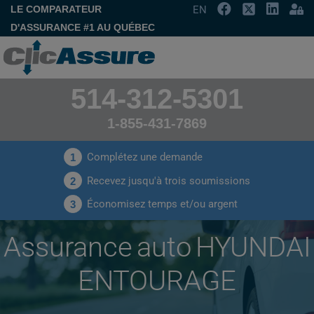
LE COMPARATEUR
EN
D'ASSURANCE #1 AU QUÉBEC
514-312-5301
1-855-431-7869
Complétez une demande
1
Recevez jusqu'à trois soumissions
2
Économisez temps et/ou argent
3
Assurance auto HYUNDAI
ENTOURAGE