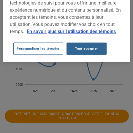
technologies de suivi pour vous offrir une meilleure
expérience numérique et du contenu personnalisé. En
acceptant les témoins, vous consentez à leur
1 000$
utilisation. Vous pouvez modifier vos choix en tout
temps.
En savoir plus sur l'utilisation des témoins
800$
Personnaliser les témoins
Tout accepter
600$
400$
200$
2021
2022
2024
2025
2026
OBTENEZ UNE ASSURANCE À BAS PRIX POUR VOTRE HYUNDAI
ENTOURAGE