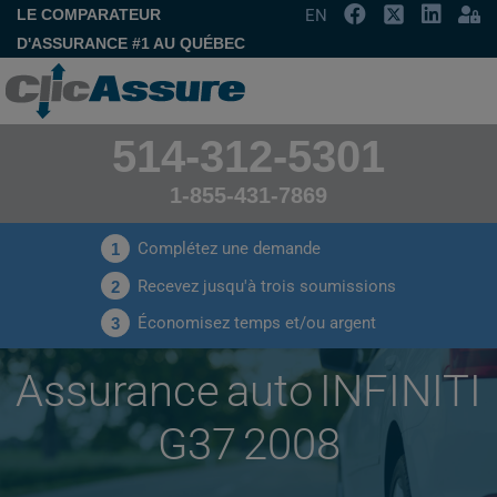
LE COMPARATEUR
EN
D'ASSURANCE #1 AU QUÉBEC
514-312-5301
1-855-431-7869
Complétez une demande
1
Recevez jusqu'à trois soumissions
2
Économisez temps et/ou argent
3
Assurance auto INFINITI
G37 2008