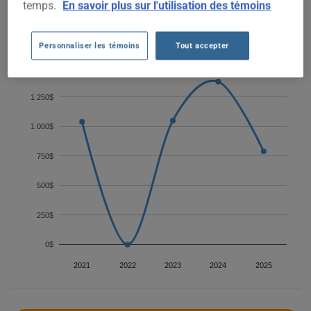
temps.
En savoir plus sur l'utilisation des témoins
Pour trouver la meilleur assurance pour votre véhicule
INFINITI G37 2008, il est plus important que jamais de
comparer les options disponibles.
Personnaliser les témoins
Tout accepter
1 250$
1 000$
750$
500$
250$
0$
2021
2022
2023
2024
2025