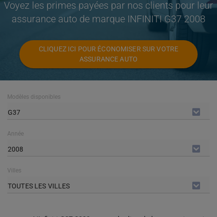
Voyez les primes payées par nos clients pour leur
assurance auto de marque INFINITI G37 2008
CLIQUEZ ICI POUR ÉCONOMISER SUR VOTRE
ASSURANCE AUTO
Modèles disponibles
G37
Année
2008
Villes
TOUTES LES VILLES