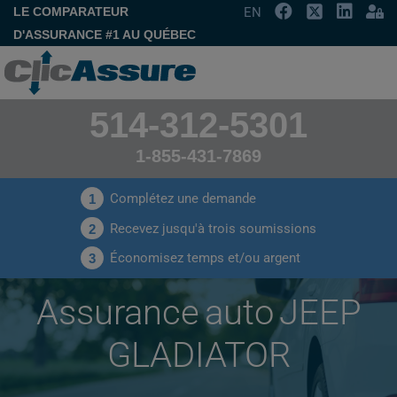
LE COMPARATEUR
EN
D'ASSURANCE #1 AU QUÉBEC
514-312-5301
1-855-431-7869
Complétez une demande
1
Recevez jusqu'à trois soumissions
2
Économisez temps et/ou argent
3
Assurance auto JEEP
GLADIATOR