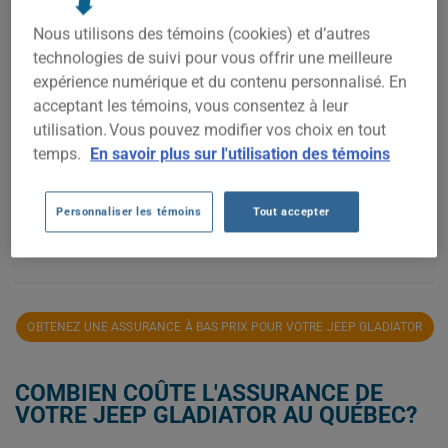
2 000$
Nous utilisons des témoins (cookies) et d’autres
1 800$
technologies de suivi pour vous offrir une meilleure
expérience numérique et du contenu personnalisé. En
1 600$
acceptant les témoins, vous consentez à leur
utilisation. Vous pouvez modifier vos choix en tout
1 400$
temps.
En savoir plus sur l'utilisation des témoins
1 200$
Personnaliser les témoins
Tout accepter
1 000$
2021
2022
2023
2024
2025
2026
OBTENEZ UNE ASSURANCE À BAS PRIX POUR VOTRE JEEP GLADIATOR
COMBIEN COÛTE L'ASSURANCE DE
VOTRE JEEP GLADIATOR AU QUÉBEC?