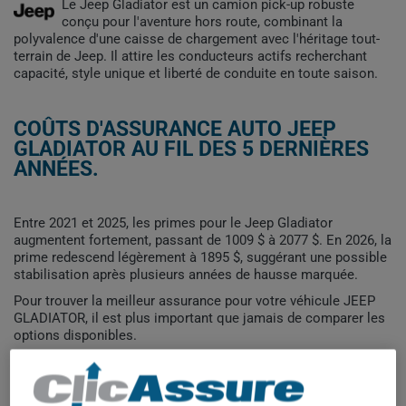
Le Jeep Gladiator est un camion pick-up robuste
conçu pour l'aventure hors route, combinant la
polyvalence d'une caisse de chargement avec l'héritage tout-
terrain de Jeep. Il attire les conducteurs actifs recherchant
capacité, style unique et liberté de conduite en toute saison.
COÛTS D'ASSURANCE AUTO JEEP
GLADIATOR AU FIL DES 5 DERNIÈRES
ANNÉES.
Entre 2021 et 2025, les primes pour le Jeep Gladiator
augmentent fortement, passant de 1009 $ à 2077 $. En 2026, la
prime redescend légèrement à 1895 $, suggérant une possible
stabilisation après plusieurs années de hausse marquée.
Pour trouver la meilleur assurance pour votre véhicule JEEP
GLADIATOR, il est plus important que jamais de comparer les
options disponibles.