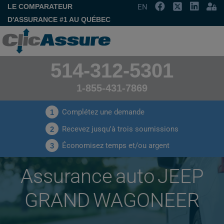
LE COMPARATEUR
EN
D'ASSURANCE #1 AU QUÉBEC
514-312-5301
1-855-431-7869
Complétez une demande
1
Recevez jusqu'à trois soumissions
2
Économisez temps et/ou argent
3
Assurance auto JEEP
GRAND WAGONEER