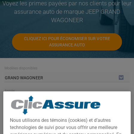
Voyez les primes payées par nos clients pour leur
assurance auto de marque JEEP GRAND
WAGONEER
CLIQUEZ ICI POUR ÉCONOMISER SUR VOTRE
ASSURANCE AUTO
Modèles disponibles
GRAND WAGONEER
Année
TOUTES LES ANNÉES
Villes
Nous utilisons des témoins (cookies) et d’autres
TOUTES LES VILLES
technologies de suivi pour vous offrir une meilleure