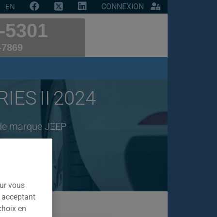
CONNEXION
EN
-5301
-7869
IES II 2024
 de marque JEEP
our vous
n acceptant
choix en