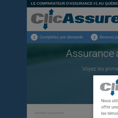
LE COMPARATEUR D'ASSURANCE #1 AU QUÉB
Complétez une demande
Recevez j
1
2
Assurance 
Voyez les prim
Nous util
offrir u
les témoi
Modèles disponibles