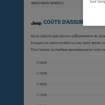
tout tem
WAGONEER SERIES II
COÛTS D'ASSURANCE AUT
Nous n'avons pas encore suffisamment de donn
Essayez un autre modèle ou une autre année, 
Pour trouver la meilleur assurance pour votre 
3 500$
3 250$
3 000$
2 750$