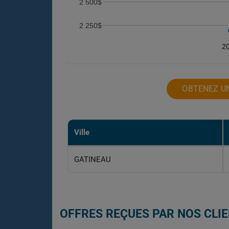
2 500$
2 250$
2
OBTENEZ UN
Ville
GATINEAU
OFFRES REÇUES PAR NOS CLIE