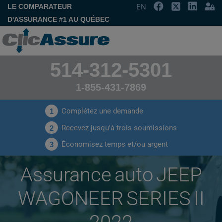
LE COMPARATEUR
EN
D'ASSURANCE #1 AU QUÉBEC
514-312-5301
1-855-431-7869
Complétez une demande
1
Recevez jusqu'à trois soumissions
2
Économisez temps et/ou argent
3
Assurance auto JEEP
WAGONEER SERIES II