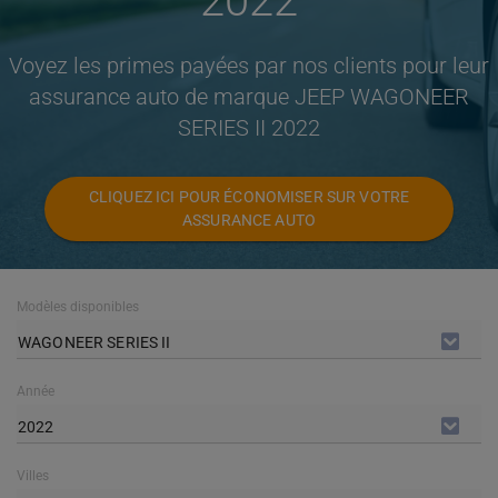
2022
Voyez les primes payées par nos clients pour leur
assurance auto de marque JEEP WAGONEER
SERIES II 2022
CLIQUEZ ICI POUR ÉCONOMISER SUR VOTRE
ASSURANCE AUTO
Modèles disponibles
WAGONEER SERIES II
Année
2022
Villes