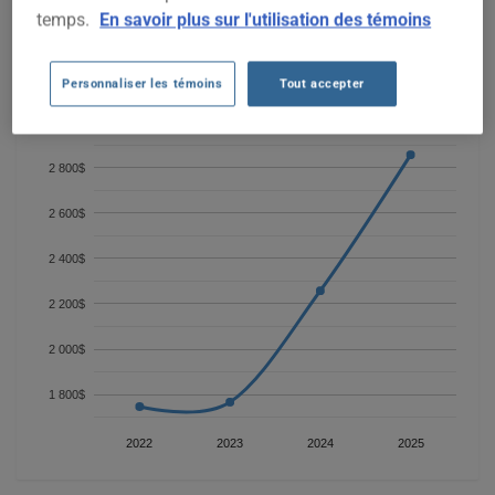
les coûts croissants des réparations pour ce SUV de luxe.
temps.
En savoir plus sur l'utilisation des témoins
Pour trouver la meilleur assurance pour votre véhicule JEEP
WAGONEER SERIES II 2022, il est plus important que jamais
de comparer les options disponibles.
Personnaliser les témoins
Tout accepter
2 800$
2 600$
2 400$
2 200$
2 000$
1 800$
2022
2023
2024
2025