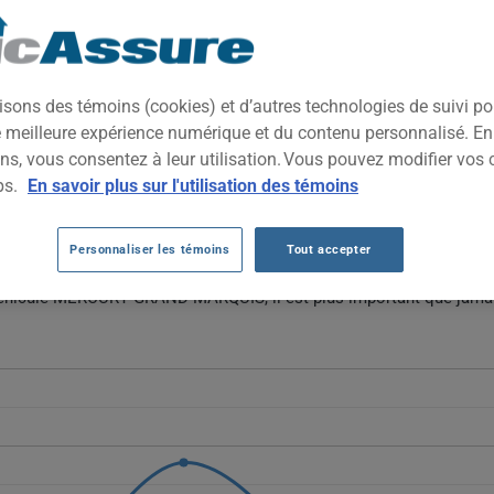
TOUTES LES ANNÉES
TOUTES LES VIL
 berline traditionnelle nord-américaine, reconnue pour son confort 
isons des témoins (cookies) et d’autres technologies de suivi p
les familles et les flottes, elle incarne une époque révolue de ber
ne meilleure expérience numérique et du contenu personnalisé. E
ns, vous consentez à leur utilisation. Vous pouvez modifier vos 
ERCURY GRAND MARQUIS AU FIL DES 5 D
ps.
En savoir plus sur l'utilisation des témoins
 Grand Marquis fluctuent considérablement, passant de 717 $ en 202
Personnaliser les témoins
Tout accepter
ablement un faible volume de données pour ce modèle plus ancien, pl
 véhicule MERCURY GRAND MARQUIS, il est plus important que jamai