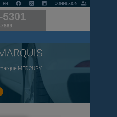
CONNEXION
EN
-5301
-7869
 MARQUIS
 de marque MERCURY