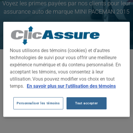
Voyez les primes payées par nos clients pour leur
assurance auto de marque MINI PACEMAN 2015
CLIQUEZ ICI POUR ÉCONOMISER SUR VOTRE
ASSURANCE AUTO
Nous utilisons des témoins (cookies) et d’autres
technologies de suivi pour vous offrir une meilleure
Modèles disponibles
expérience numérique et du contenu personnalisé. En
PACEMAN
acceptant les témoins, vous consentez à leur
utilisation. Vous pouvez modifier vos choix en tout
Année
temps.
En savoir plus sur l'utilisation des témoins
2015
Personnaliser les témoins
Tout accepter
Villes
TOUTES LES VILLES