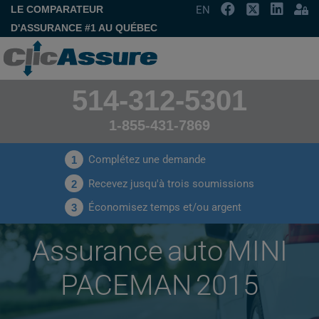
LE COMPARATEUR
EN
D'ASSURANCE #1 AU QUÉBEC
514-312-5301
1-855-431-7869
Complétez une demande
1
Recevez jusqu'à trois soumissions
2
Économisez temps et/ou argent
3
Assurance auto MINI
PACEMAN 2015