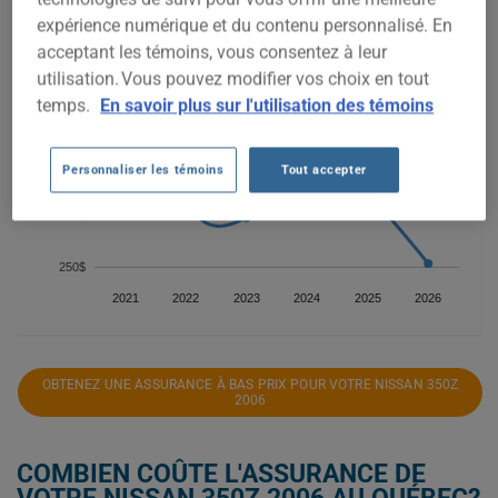
1 500$
expérience numérique et du contenu personnalisé. En
acceptant les témoins, vous consentez à leur
1 250$
utilisation. Vous pouvez modifier vos choix en tout
temps.
En savoir plus sur l'utilisation des témoins
1 000$
750$
Personnaliser les témoins
Tout accepter
500$
250$
2021
2022
2023
2024
2025
2026
OBTENEZ UNE ASSURANCE À BAS PRIX POUR VOTRE NISSAN 350Z
2006
COMBIEN COÛTE L'ASSURANCE DE