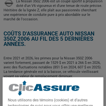
La Nissan 350Z 2006 est un coupé sportif à propulsion
doté d'un V6 vigoureux et d'une tenue de route précise.
Héritière de la lignée Z, elle plaît aux passionnés cherchant
une expérience de conduite pure à prix abordable sur le
marché de l'occasion.
COÛTS D'ASSURANCE AUTO NISSAN
350Z 2006 AU FIL DES 5 DERNIÈRES
ANNÉES.
Entre 2021 et 2026, les primes pour la Nissan 350Z 2006
varient fortement, passant de 1529 $ en 2021 à 266 $ en 2026,
avec des fluctuations notables (851 $ en 2024, 607 $ en 2025).
La tendance générale est à la baisse, ce véhicule vieillissant
voyant sa valeur de remplacement diminuer.
Pour trouver la meilleur assurance pour votre véhicule NISSAN
350Z 2006, il est plus important que jamais de comparer les
options disponibles.
Nous utilisons des témoins (cookies) et d’autres
technologies de suivi pour vous offrir une meilleure