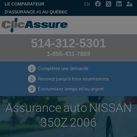
LE COMPARATEUR
EN
D'ASSURANCE #1 AU QUÉBEC
514-312-5301
1-855-431-7869
Complétez une demande
1
Recevez jusqu'à trois soumissions
2
Économisez temps et/ou argent
3
Assurance auto NISSAN
350Z 2006