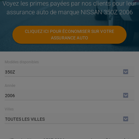
Voyez les primes payées par nos clients pour leur
assurance auto de marque NISSAN 350Z 2006
CLIQUEZ ICI POUR ÉCONOMISER SUR VOTRE
ASSURANCE AUTO
Modèles disponibles
350Z
Année
2006
Villes
TOUTES LES VILLES