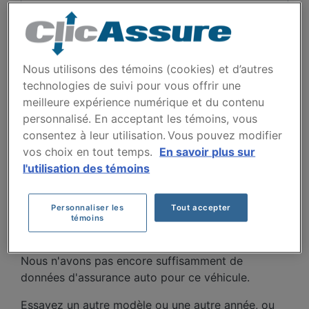
Villes
Nous utilisons des témoins (cookies) et d’autres
technologies de suivi pour vous offrir une
meilleure expérience numérique et du contenu
personnalisé. En acceptant les témoins, vous
consentez à leur utilisation. Vous pouvez modifier
vos choix en tout temps.
En savoir plus sur
COÛTS D'ASSURANCE
l'utilisation des témoins
AUTO NISSAN FRONTIER
Personnaliser les
Tout accepter
2011 DEPUIS 2021.
témoins
Nous n'avons pas encore suffisamment de
données d'assurance auto pour ce véhicule.
Essayez un autre modèle ou une autre année, ou