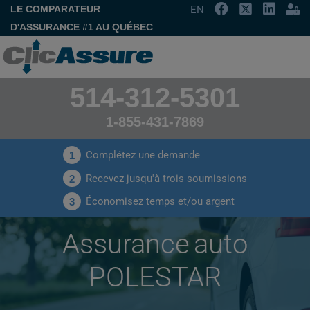
LE COMPARATEUR
EN
D'ASSURANCE #1 AU QUÉBEC
514-312-5301
1-855-431-7869
Complétez une demande
1
Recevez jusqu'à trois soumissions
2
Économisez temps et/ou argent
3
Assurance auto
POLESTAR