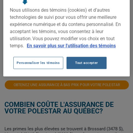
2 200$
Nous utilisons des témoins (cookies) et d’autres
technologies de suivi pour vous offrir une meilleure
2 000$
expérience numérique et du contenu personnalisé. En
acceptant les témoins, vous consentez à leur
1 800$
utilisation. Vous pouvez modifier vos choix en tout
1 600$
temps.
En savoir plus sur l'utilisation des témoins
1 400$
2021
2022
2023
2024
2025
2026
Personnaliser les témoins
Tout accepter
OBTENEZ UNE ASSURANCE À BAS PRIX POUR VOTRE POLESTAR
COMBIEN COÛTE L'ASSURANCE DE
VOTRE POLESTAR AU QUÉBEC?
Les primes les plus élevées se trouvent à Brossard (3478 $),