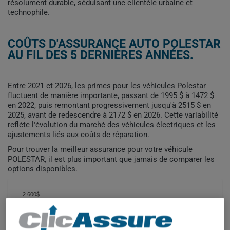
résolument durable, séduisant une clientèle urbaine et
technophile.
COÛTS D'ASSURANCE AUTO POLESTAR
AU FIL DES 5 DERNIÈRES ANNÉES.
Entre 2021 et 2026, les primes pour les véhicules Polestar
fluctuent de manière importante, passant de 1995 $ à 1472 $
en 2022, puis remontant progressivement jusqu'à 2515 $ en
2025, avant de redescendre à 2172 $ en 2026. Cette variabilité
reflète l'évolution du marché des véhicules électriques et les
ajustements liés aux coûts de réparation.
Pour trouver la meilleur assurance pour votre véhicule
POLESTAR, il est plus important que jamais de comparer les
options disponibles.
2 600$
2 400$