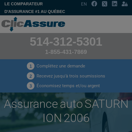
LE COMPARATEUR
EN
D'ASSURANCE #1 AU QUÉBEC
514-312-5301
1-855-431-7869
Complétez une demande
1
Recevez jusqu'à trois soumissions
2
Économisez temps et/ou argent
3
Assurance auto SATURN
ION 2006