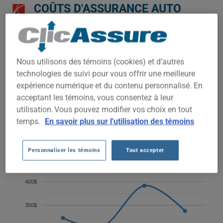
COÛTS D'ASSURANCE AUTO
SATURN ION 2006 DEPUIS 2022.
Nous n'avons pas encore suffisamment de données
d'assurance auto pour ce véhicule.
Nous utilisons des témoins (cookies) et d’autres
Essayez un autre modèle ou une autre année, ou
technologies de suivi pour vous offrir une meilleure
commencez une soumission pour un prix personnalisé.
expérience numérique et du contenu personnalisé. En
Pour trouver la meilleur assurance pour votre véhicule
acceptant les témoins, vous consentez à leur
SATURN ION 2006, il est plus important que jamais de
utilisation. Vous pouvez modifier vos choix en tout
comparer les options disponibles.
temps.
En savoir plus sur l'utilisation des témoins
Personnaliser les témoins
Tout accepter
450$
400$
350$