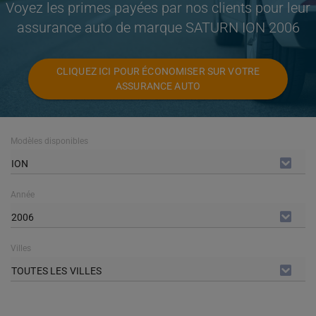
Voyez les primes payées par nos clients pour leur
assurance auto de marque SATURN ION 2006
CLIQUEZ ICI POUR ÉCONOMISER SUR VOTRE
ASSURANCE AUTO
Modèles disponibles
ION
Année
2006
Villes
TOUTES LES VILLES