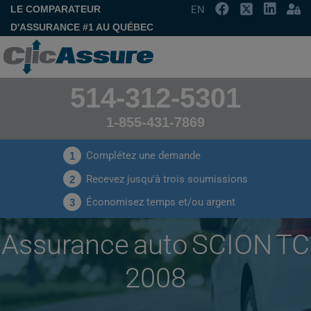
LE COMPARATEUR
EN
D'ASSURANCE #1 AU QUÉBEC
514-312-5301
1-855-431-7869
Complétez une demande
1
Recevez jusqu'à trois soumissions
2
Économisez temps et/ou argent
3
Assurance auto SCION TC
2008