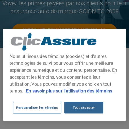
Voyez les primes payées par nos clients pour leur
assurance auto de marque SCION TC 2008
CLIQUEZ ICI POUR ÉCONOMISER SUR VOTRE
ASSURANCE AUTO
Nous utilisons des témoins (cookies) et d’autres
Modèles disponibles
technologies de suivi pour vous offrir une meilleure
TC
expérience numérique et du contenu personnalisé. En
acceptant les témoins, vous consentez à leur
Année
utilisation. Vous pouvez modifier vos choix en tout
2008
temps.
En savoir plus sur l'utilisation des témoins
Villes
Personnaliser les témoins
Tout accepter
TOUTES LES VILLES