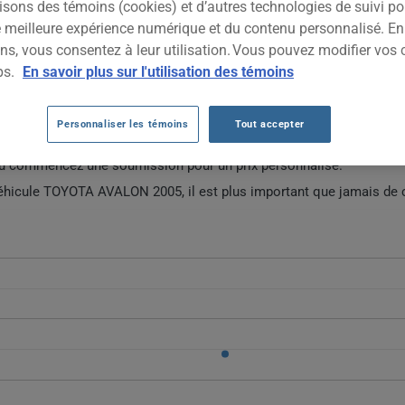
isons des témoins (cookies) et d’autres technologies de suivi p
2005
TOUTES LES VIL
ne meilleure expérience numérique et du contenu personnalisé. E
ns, vous consentez à leur utilisation. Vous pouvez modifier vos 
ps.
En savoir plus sur l'utilisation des témoins
TO TOYOTA AVALON 2005 DEPUIS 2026.
Personnaliser les témoins
Tout accepter
ées d'assurance auto pour ce véhicule.
ou commencez une soumission pour un prix personnalisé.
véhicule TOYOTA AVALON 2005, il est plus important que jamais de 