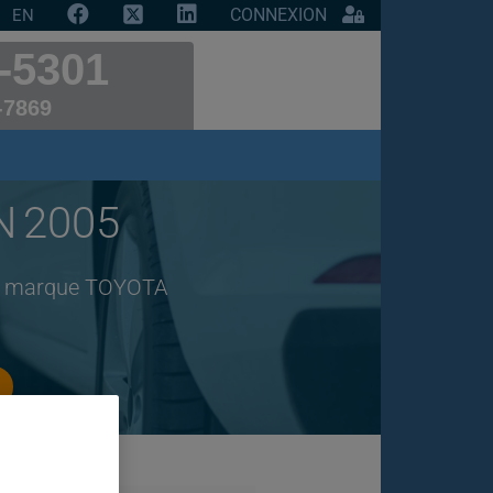
CONNEXION
EN
-5301
-7869
N 2005
 de marque TOYOTA