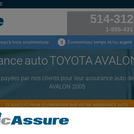
EC
514-312
1-855-431
usqu'à trois soumissions
Économisez temps et/ou argent
3
ance auto TOYOTA AVALO
 payées par nos clients pour leur assurance auto
AVALON 2005
CLIQUEZ ICI POUR ÉCONOMISER SUR VOTRE ASSURANCE AUTO
Année
Villes