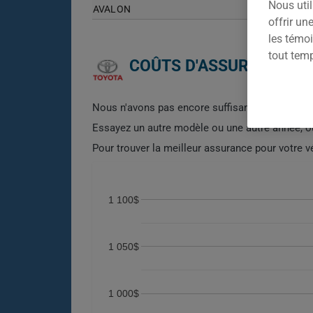
Nous util
AVALON
offrir u
les témoi
tout tem
COÛTS D'ASSURANCE AU
Nous n'avons pas encore suffisamment de donn
Essayez un autre modèle ou une autre année, 
Pour trouver la meilleur assurance pour votre 
1 100$
1 050$
1 000$