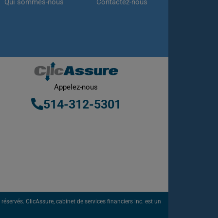
Qui sommes-nous
Contactez-nous
Appelez-nous
514-312-5301
éservés. ClicAssure, cabinet de services financiers inc. est un