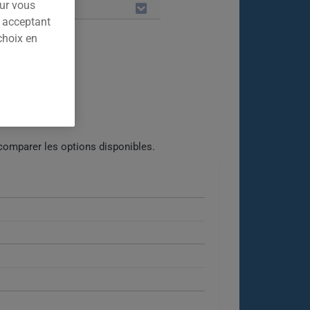
our vous
LES
n acceptant
choix en
comparer les options disponibles.