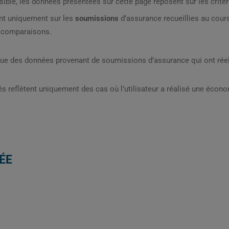
sible, les données présentées sur cette page reposent sur les critèr
nt uniquement sur les
soumissions
d’assurance recueillies au cou
s comparaisons.
que des données provenant de soumissions d’assurance qui ont réel
s reflètent uniquement des cas où l’utilisateur a réalisé une écon
ÉE