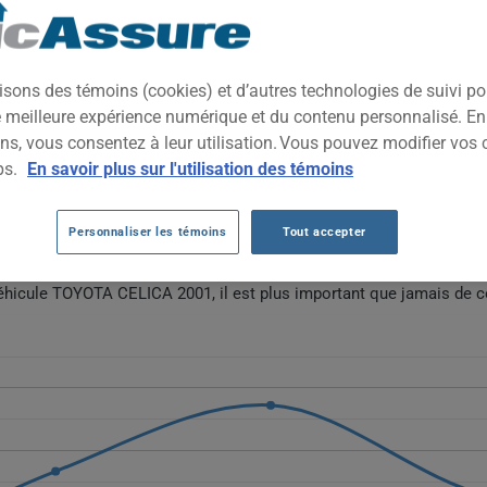
2001
TOUTES LES VIL
tif compact reconnu pour sa fiabilité, son agilité et son style dy
isons des témoins (cookies) et d’autres technologies de suivi p
n choix intéressant pour les amateurs de véhicules d'occasion au 
ne meilleure expérience numérique et du contenu personnalisé. E
ns, vous consentez à leur utilisation. Vous pouvez modifier vos 
ps.
En savoir plus sur l'utilisation des témoins
YOTA CELICA 2001 AU FIL DES 5 DERNIÈ
Personnaliser les témoins
Tout accepter
elica 2001 fluctuent sans direction stable : elles passent de 205 $
eut refléter des changements dans la disponibilité des pièces et la 
véhicule TOYOTA CELICA 2001, il est plus important que jamais de c