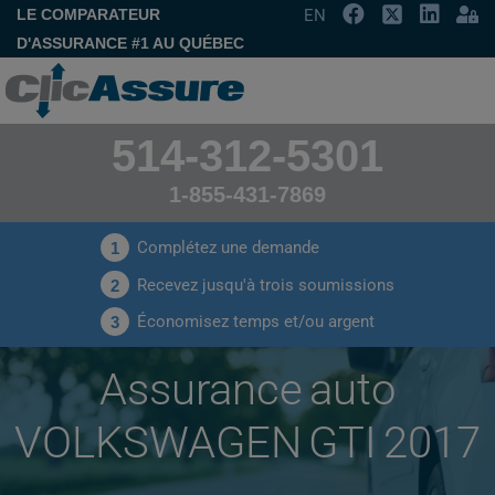
LE COMPARATEUR
EN
D'ASSURANCE #1 AU QUÉBEC
514-312-5301
1-855-431-7869
Complétez une demande
1
Recevez jusqu'à trois soumissions
2
Économisez temps et/ou argent
3
Assurance auto
VOLKSWAGEN GTI 2017