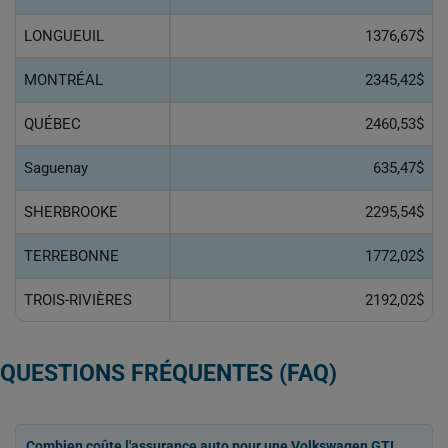
LONGUEUIL
1376,67$
MONTRÉAL
2345,42$
QUÉBEC
2460,53$
Saguenay
635,47$
SHERBROOKE
2295,54$
TERREBONNE
1772,02$
TROIS-RIVIÈRES
2192,02$
QUESTIONS FRÉQUENTES (FAQ)
Combien coûte l'assurance auto pour une Volkswagen GTI