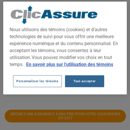
2 000$
Nous utilisons des témoins (cookies) et d’autres
technologies de suivi pour vous offrir une meilleure
1 800$
expérience numérique et du contenu personnalisé. En
acceptant les témoins, vous consentez à leur
1 600$
utilisation. Vous pouvez modifier vos choix en tout
temps.
En savoir plus sur l'utilisation des témoins
1 400$
Personnaliser les témoins
Tout accepter
2021
2022
2023
2024
2025
2026
OBTENEZ UNE ASSURANCE À BAS PRIX POUR VOTRE VOLKSWAGEN
GTI 2017