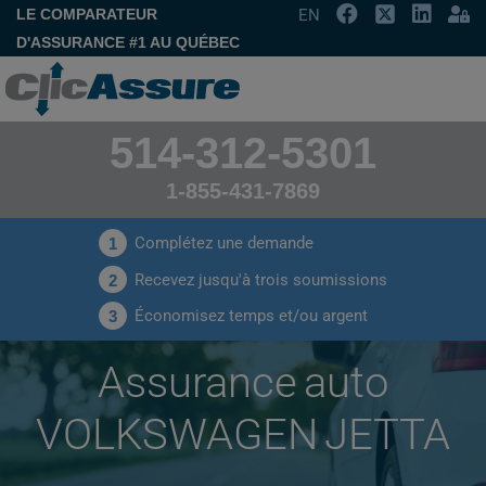
LE COMPARATEUR
EN
D'ASSURANCE #1 AU QUÉBEC
514-312-5301
1-855-431-7869
Complétez une demande
1
Recevez jusqu'à trois soumissions
2
Économisez temps et/ou argent
3
Assurance auto
VOLKSWAGEN JETTA