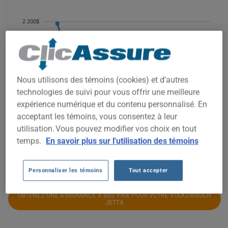
2 200$
2 000$
1 800$
Nous utilisons des témoins (cookies) et d’autres
1 600$
technologies de suivi pour vous offrir une meilleure
expérience numérique et du contenu personnalisé. En
1 400$
acceptant les témoins, vous consentez à leur
utilisation. Vous pouvez modifier vos choix en tout
1 200$
temps.
En savoir plus sur l'utilisation des témoins
2021
2022
2023
2024
2025
2026
Personnaliser les témoins
Tout accepter
OBTENEZ UNE ASSURANCE À BAS PRIX POUR VOTRE VOLKSWAGEN
JETTA