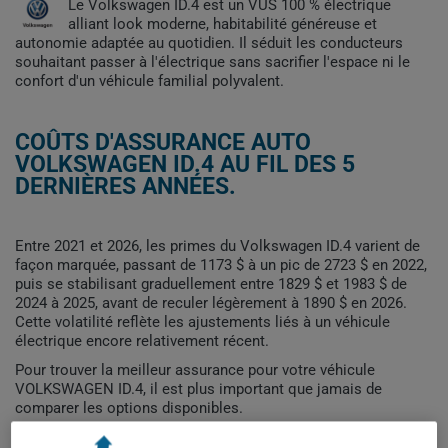
Le Volkswagen ID.4 est un VUS 100 % électrique
alliant look moderne, habitabilité généreuse et
autonomie adaptée au quotidien. Il séduit les conducteurs
souhaitant passer à l'électrique sans sacrifier l'espace ni le
confort d'un véhicule familial polyvalent.
COÛTS D'ASSURANCE AUTO
VOLKSWAGEN ID.4 AU FIL DES 5
DERNIÈRES ANNÉES.
Entre 2021 et 2026, les primes du Volkswagen ID.4 varient de
façon marquée, passant de 1173 $ à un pic de 2723 $ en 2022,
puis se stabilisant graduellement entre 1829 $ et 1983 $ de
2024 à 2025, avant de reculer légèrement à 1890 $ en 2026.
Cette volatilité reflète les ajustements liés à un véhicule
électrique encore relativement récent.
Pour trouver la meilleur assurance pour votre véhicule
VOLKSWAGEN ID.4, il est plus important que jamais de
comparer les options disponibles.