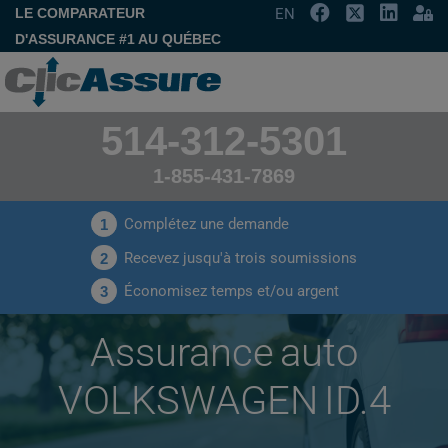
LE COMPARATEUR
EN
D'ASSURANCE #1 AU QUÉBEC
514-312-5301
1-855-431-7869
Complétez une demande
1
Recevez jusqu'à trois soumissions
2
Économisez temps et/ou argent
3
Assurance auto
VOLKSWAGEN ID.4