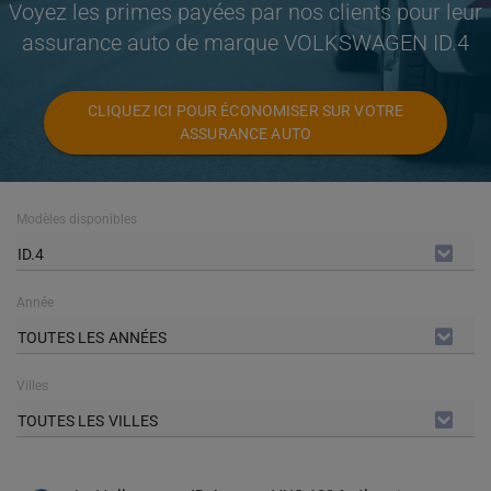
Voyez les primes payées par nos clients pour leur
assurance auto de marque VOLKSWAGEN ID.4
CLIQUEZ ICI POUR ÉCONOMISER SUR VOTRE
ASSURANCE AUTO
Modèles disponibles
ID.4
Année
TOUTES LES ANNÉES
Villes
TOUTES LES VILLES