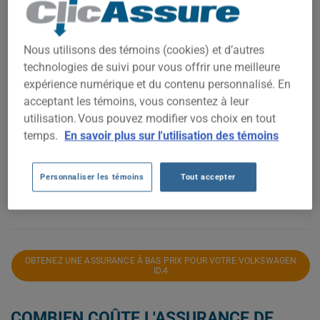
2 500$
Nous utilisons des témoins (cookies) et d’autres
technologies de suivi pour vous offrir une meilleure
expérience numérique et du contenu personnalisé. En
2 000$
acceptant les témoins, vous consentez à leur
utilisation. Vous pouvez modifier vos choix en tout
temps.
En savoir plus sur l'utilisation des témoins
1 500$
Personnaliser les témoins
Tout accepter
2021
2022
2023
2024
2025
2026
OBTENEZ UNE ASSURANCE À BAS PRIX POUR VOTRE VOLKSWAGEN
ID.4
COMBIEN COÛTE L'ASSURANCE DE