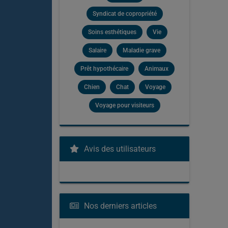
Syndicat de copropriété
Soins esthétiques
Vie
Salaire
Maladie grave
Prêt hypothécaire
Animaux
Chien
Chat
Voyage
Voyage pour visiteurs
Avis des utilisateurs
Nos derniers articles