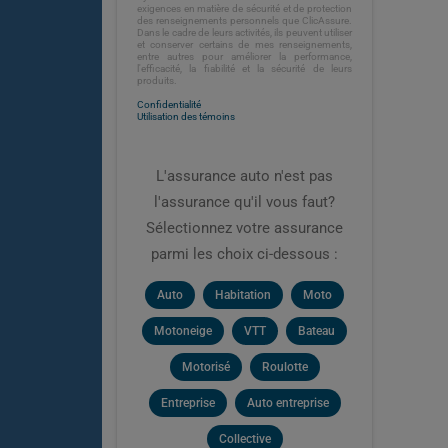
exigences en matière de sécurité et de protection
des renseignements personnels que ClicAssure.
Dans le cadre de leurs activités, ils peuvent utiliser
et conserver certains de mes renseignements,
entre autres pour améliorer la performance,
l'efficacité, la fiabilité et la sécurité de leurs
produits.
Confidentialité
Utilisation des témoins
L'assurance auto n'est pas
l'assurance qu'il vous faut?
Sélectionnez votre assurance
parmi les choix ci-dessous :
Auto
Habitation
Moto
Motoneige
VTT
Bateau
Motorisé
Roulotte
Entreprise
Auto entreprise
Collective