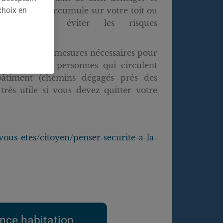
choix en
a neige qui s’accumule sur votre toit ou
alcon pour éviter les risques
ment.
ssi prendre les mesures nécessaires pour
 sécurité des personnes qui circulent
âtiment (chemins dégagés près des
 très utile si vous devez quitter votre
vous-etes/citoyen/penser-securite-a-la-
nce habitation