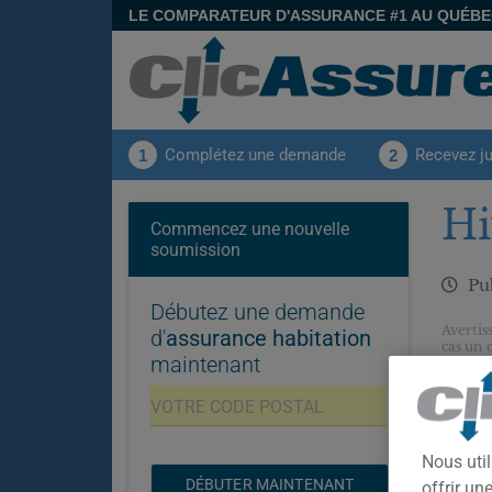
LE COMPARATEUR D'ASSURANCE #1 AU QUÉB
Complétez une demande
Recevez j
1
2
Hi
Commencez une nouvelle
soumission
Pub
Débutez une demande
Avertis
d'
assurance habitation
cas un 
maintenant
vos bes
Nous util
DÉBUTER MAINTENANT
offrir u