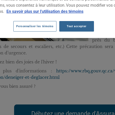
ns, vous consentez à leur utilisation. Vous pouvez modifier vos 
déglacer l
ps.
En savoir plus sur l'utilisation des témoins
votre b
d’effondre
Personnaliser les témoins
Tout accepter
Il faut au
assurer la
près du b
s de secours et escaliers, etc.) Cette précaution sera
n d’urgence.
ez bien des joies de l'hiver !
 plus d'informations :
https://www.rbq.gouv.qc.ca/
n/deneiger-et-deglacer.html
vous bien assuré ?
Débutez une demande d'Assura