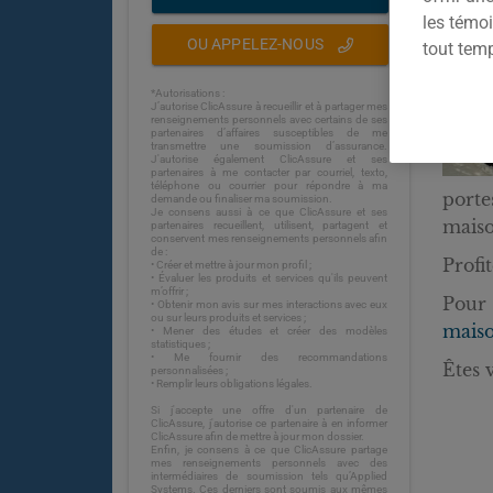
les témoi
OU APPELEZ-NOUS
tout tem
*Autorisations :
J’autorise ClicAssure à recueillir et à partager mes
renseignements personnels avec certains de ses
partenaires d’affaires susceptibles de me
transmettre une soumission d’assurance.
J'autorise également ClicAssure et ses
partenaires à me contacter par courriel, texto,
téléphone ou courrier pour répondre à ma
porte
demande ou finaliser ma soumission.
Je consens aussi à ce que ClicAssure et ses
maiso
partenaires recueillent, utilisent, partagent et
conservent mes renseignements personnels afin
de :
Profit
• Créer et mettre à jour mon profil ;
• Évaluer les produits et services qu'ils peuvent
m’offrir ;
Pour
• Obtenir mon avis sur mes interactions avec eux
ou sur leurs produits et services ;
maiso
• Mener des études et créer des modèles
statistiques ;
• Me fournir des recommandations
Êtes 
personnalisées ;
• Remplir leurs obligations légales.
Si j'accepte une offre d'un partenaire de
ClicAssure, j'autorise ce partenaire à en informer
ClicAssure afin de mettre à jour mon dossier.
Enfin, je consens à ce que ClicAssure partage
mes renseignements personnels avec des
intermédiaires de soumission tels qu’Applied
Systems. Ces derniers sont soumis aux mêmes