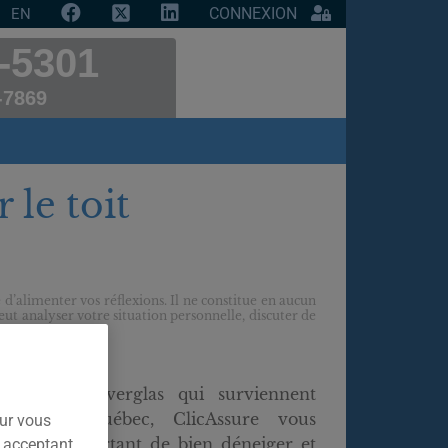
CONNEXION
EN
-5301
-7869
 le toit
 d’alimenter vos réflexions. Il ne constitue en aucun
ut analyser votre situation personnelle, discuter de
HIVER
eige et le verglas qui surviennent
ement au Québec, ClicAssure vous
our vous
u’il est important de bien déneiger et
n acceptant