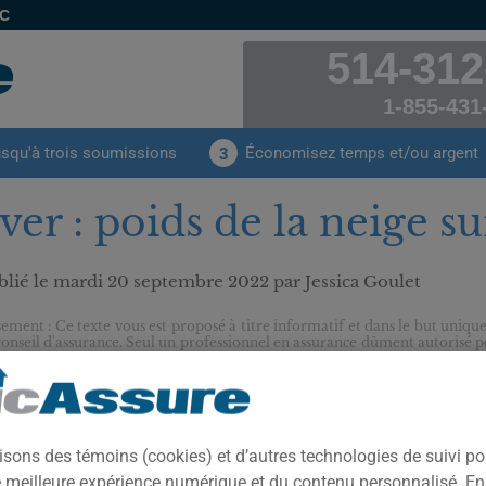
EC
514-312
1-855-431
usqu'à trois soumissions
Économisez temps et/ou argent
3
ver : poids de la neige sur
lié le
mardi 20 septembre 2022
par Jessica Goulet
sement : Ce texte vous est proposé à titre informatif et dans le but unique
conseil d'assurance. Seul un professionnel en assurance dûment autorisé pe
oins avec vous et vous conseiller en matière d’assurance.
MAUDIT 
Avec la n
régulièr
isons des témoins (cookies) et d’autres technologies de suivi p
rappelle q
ne meilleure expérience numérique et du contenu personnalisé. E