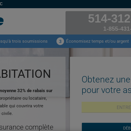
EC
514-312
1-855-431
usqu'à trois soumissions
Économisez temps et/ou argent
3
BITATION
Obtenez une
pour votre a
 moyenne 32% de rabais sur
ropriétaire ou locataire,
ble qui couvrira votre
civile.
ssurance complète
DÉB