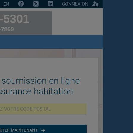
CONNEXION
EN
-5301
-7869
 soumission en ligne
ssurance habitation
UTER MAINTENANT