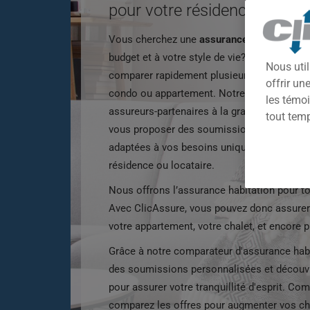
pour votre résidence
Vous cherchez une
assurance habitation
fia
budget et à votre style de vie? Grâce à Cli
Nous util
comparer rapidement plusieurs offres pour 
offrir u
condo ou appartement. Notre plateforme re
les témoi
assureurs-partenaires à la grandeur du Qué
tout tem
vous proposer des soumissions d'assurance
adaptées à vos besoins uniques, que vous s
résidence ou locataire.
Nous offrons l’assurance habitation pour t
Avec ClicAssure, vous pouvez donc assurer
votre appartement, votre chalet, et encore p
Grâce à notre comparateur d'assurance hab
des soumissions personnalisées et découvr
pour assurer votre tranquillité d'esprit. 
comparez les offres pour augmenter vos ch