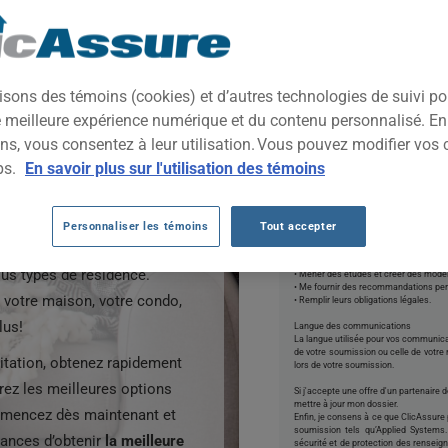
O
ble qui s’adapte à votre
cAssure, vous pouvez
En cliquant sur DÉ
isons des témoins (cookies) et d’autres technologies de suivi p
protéger votre maison,
autorisations ci-dessou
ne meilleure expérience numérique et du contenu personnalisé. E
groupe plus de 100
ns, vous consentez à leur utilisation. Vous pouvez modifier vos 
*Autorisations :
bec, ce qui nous permet de
J’autorise ClicAssure à recueillir 
ps.
En savoir plus sur l'utilisation des témoins
partenaires d’affaires susceptibles 
 habitation abordables et
ClicAssure et ses partenaires à me co
demande ou finaliser ma soumission.
oyez propriétaire d’une
Je consens aussi à ce que ClicAssure e
renseignements personnels afin de :
Personnaliser les témoins
Tout accepter
• Créer et mettre à jour mon profil ;
• Évaluer les produits et services qu'ils 
• Obtenir mon avis sur mes interactions
ous types de résidence.
• Mener des études et créer des modèl
• Me fournir des recommandations per
 votre maison, votre condo,
• Remplir leurs obligations légales.
lus!
Langue des communications
La langue utilisée pour vos communica
de votre soumission ou celle de votre
itation, obtenez rapidement
lors de votre soumission.
ez les meilleures options
Si j'accepte une offre d'un partenaire 
mettre à jour mon dossier.
Commencez dès maintenant et
Enfin, je consens à ce que ClicAssur
soumission tels qu’Applied System
ances d’obtenir
la meilleure
sécurité et de protection des renseig