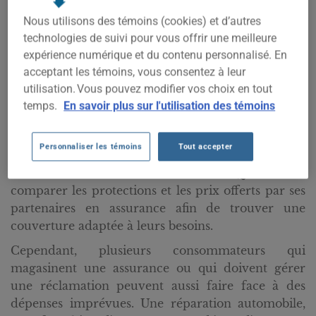
👉 Soumettre une demande de
crédit
Nous utilisons des témoins (cookies) et d’autres
technologies de suivi pour vous offrir une meilleure
expérience numérique et du contenu personnalisé. En
acceptant les témoins, vous consentez à leur
utilisation. Vous pouvez modifier vos choix en tout
Pourquoi ClicAssure s'associe à
temps.
En savoir plus sur l'utilisation des témoins
Alterfina, une solution de crédit
rapide?
Personnaliser les témoins
Tout accepter
ClicAssure demeure avant tout un comparateur
d'assurances. Sa mission est d'aider les Québécois à
comparer les protections et les prix offerts par ses
partenaires en assurance afin de trouver une
couverture adaptée à leurs besoins.
Cependant, plusieurs consommateurs qui
magasinent une assurance ou qui doivent gérer
une réclamation peuvent aussi faire face à des
dépenses imprévues. Une réparation automobile,