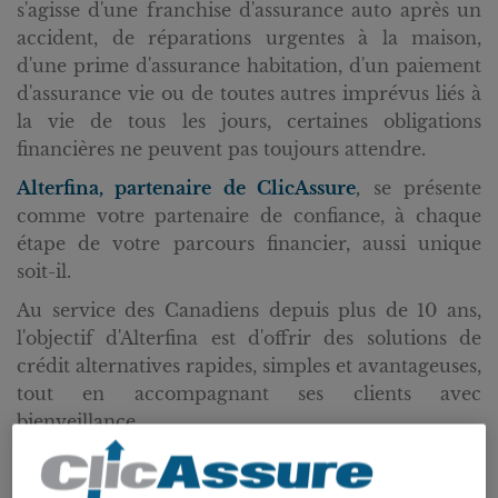
s'agisse d'une franchise d'assurance auto après un
accident, de réparations urgentes à la maison,
d'une prime d'assurance habitation, d'un paiement
d'assurance vie ou de toutes autres imprévus liés à
la vie de tous les jours, certaines obligations
financières ne peuvent pas toujours attendre.
Alterfina, partenaire de ClicAssure
,
se présente
comme votre partenaire de confiance, à chaque
étape de votre parcours financier, aussi unique
soit-il.
Au service des Canadiens depuis plus de 10 ans,
l'objectif d'Alterfina est d'offrir des solutions de
crédit alternatives rapides, simples et avantageuses,
tout en accompagnant ses clients avec
bienveillance.