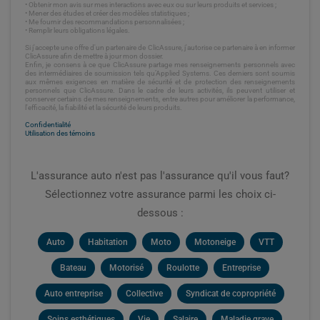
• Obtenir mon avis sur mes interactions avec eux ou sur leurs produits et services ;
• Mener des études et créer des modèles statistiques ;
• Me fournir des recommandations personnalisées ;
• Remplir leurs obligations légales.
Si j'accepte une offre d'un partenaire de ClicAssure, j'autorise ce partenaire à en informer
ClicAssure afin de mettre à jour mon dossier.
Enfin, je consens à ce que ClicAssure partage mes renseignements personnels avec
des intermédiaires de soumission tels qu’Applied Systems. Ces derniers sont soumis
aux mêmes exigences en matière de sécurité et de protection des renseignements
personnels que ClicAssure. Dans le cadre de leurs activités, ils peuvent utiliser et
conserver certains de mes renseignements, entre autres pour améliorer la performance,
l'efficacité, la fiabilité et la sécurité de leurs produits.
Confidentialité
Utilisation des témoins
L'assurance auto n'est pas l'assurance qu'il vous faut?
Sélectionnez votre assurance parmi les choix ci-
dessous :
Auto
Habitation
Moto
Motoneige
VTT
Bateau
Motorisé
Roulotte
Entreprise
Auto entreprise
Collective
Syndicat de copropriété
Soins esthétiques
Vie
Salaire
Maladie grave