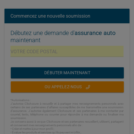
Commencez une nouvelle soumission
Débutez une demande d'
assurance auto
maintenant
DÉBUTER MAINTENANT
OU APPELEZ-NOUS
*Autorisations :
J’autorise ClicAssure à recueillir et à partager mes renseignements personnels avec
certains de ses partenaires d’affaires susceptibles de me transmettre une soumission
d’assurance. J'autorise également ClicAssure et ses partenaires à me contacter par
courriel, texto, téléphone ou courrier pour répondre à ma demande ou finaliser ma
soumission.
Je consens aussi à ce que ClicAssure et ses partenaires recueillent, utilisent, partagent
et conservent mes renseignements personnels afin de :
• Créer et mettre à jour mon profil ;
• Évaluer les produits et services qu'ils peuvent m’offrir ;