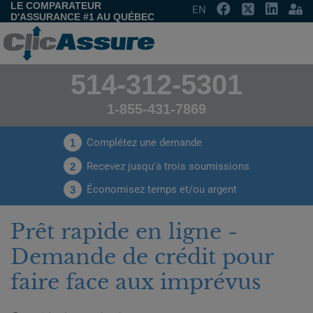
LE COMPARATEUR
EN
D'ASSURANCE #1 AU QUÉBEC
514-312-5301
1-855-431-7869
Complétez une demande
1
Recevez jusqu'à trois soumissions
2
Économisez temps et/ou argent
3
Prêt rapide en ligne -
Demande de crédit pour
faire face aux imprévus