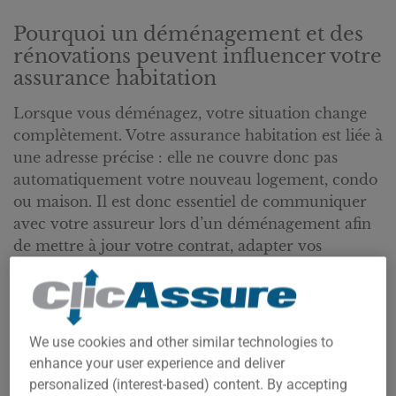
Pourquoi un déménagement et des
rénovations peuvent influencer votre
assurance habitation
Lorsque vous déménagez, votre situation change
complètement. Votre assurance habitation est liée à
une adresse précise : elle ne couvre donc pas
automatiquement votre nouveau logement, condo
ou maison. Il est donc essentiel de communiquer
avec votre assureur lors d’un déménagement afin
de mettre à jour votre contrat, adapter vos
protections à votre nouvelle adresse et éviter de
vous retrouver mal protégé en cas de sinistre.
Une fois cette étape faite, les rénovations peuvent
We use cookies and other similar technologies to
aussi modifier vos besoins en assurance. En
enhance your user experience and deliver
rénovant votre habitation, vous pouvez augmenter
personalized (interest-based) content. By accepting
la valeur de certains éléments à protéger, ajouter