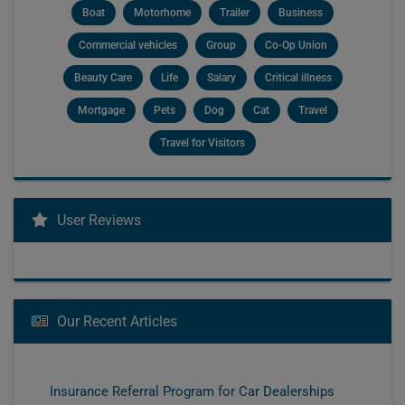
Boat
Motorhome
Trailer
Business
Commercial vehicles
Group
Co-Op Union
Beauty Care
Life
Salary
Critical illness
Mortgage
Pets
Dog
Cat
Travel
Travel for Visitors
User Reviews
Our Recent Articles
Insurance Referral Program for Car Dealerships