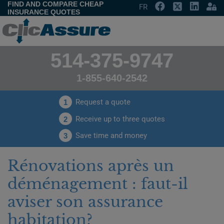
FIND AND COMPARE CHEAP
FR
INSURANCE QUOTES
514-375-9747
1-855-640-2542
Request a quote
1
Receive up to three quotes
2
Save time and money
3
Rénovations après un
déménagement : faut-il
aviser son assurance
habitation?