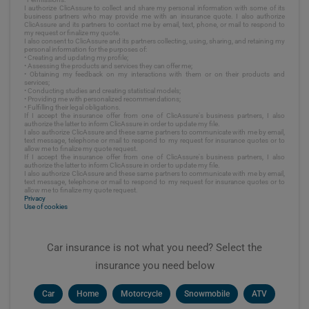
I authorize ClicAssure to collect and share my personal information with some of its
business partners who may provide me with an insurance quote. I also authorize
ClicAssure and its partners to contact me by email, text, phone, or mail to respond to
my request or finalize my quote.
I also consent to ClicAssure and its partners collecting, using, sharing, and retaining my
personal information for the purposes of:
• Creating and updating my profile;
• Assessing the products and services they can offer me;
• Obtaining my feedback on my interactions with them or on their products and
services;
• Conducting studies and creating statistical models;
• Providing me with personalized recommendations;
• Fulfilling their legal obligations.
If I accept the insurance offer from one of ClicAssure's business partners, I also
authorize the latter to inform ClicAssure in order to update my file.
I also authorize ClicAssure and these same partners to communicate with me by email,
text message, telephone or mail to respond to my request for insurance quotes or to
allow me to finalize my quote request.
If I accept the insurance offer from one of ClicAssure's business partners, I also
authorize the latter to inform ClicAssure in order to update my file.
I also authorize ClicAssure and these same partners to communicate with me by email,
text message, telephone or mail to respond to my request for insurance quotes or to
allow me to finalize my quote request.
Privacy
Use of cookies
Car insurance is not what you need? Select the
insurance you need below
Car
Home
Motorcycle
Snowmobile
ATV