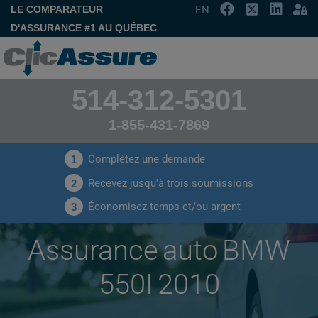
LE COMPARATEUR
EN
D'ASSURANCE #1 AU QUÉBEC
514-312-5301
1-855-431-7869
Complétez une demande
1
Recevez jusqu'à trois soumissions
2
Économisez temps et/ou argent
3
Assurance auto BMW
550I 2010