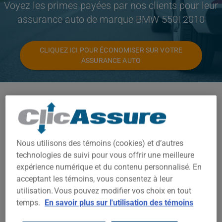
Voyez les primes payées par nos clients pour leur
assurance auto de marque BMW 550I 2010
CLIQUEZ ICI POUR ÉCONOMISER SUR VOTRE
ASSURANCE AUTO
Modèles disponibles
550I
Année
Nous utilisons des témoins (cookies) et d’autres
2010
technologies de suivi pour vous offrir une meilleure
expérience numérique et du contenu personnalisé. En
Villes
acceptant les témoins, vous consentez à leur
utilisation. Vous pouvez modifier vos choix en tout
TOUTES LES VILLES
temps.
En savoir plus sur l'utilisation des témoins