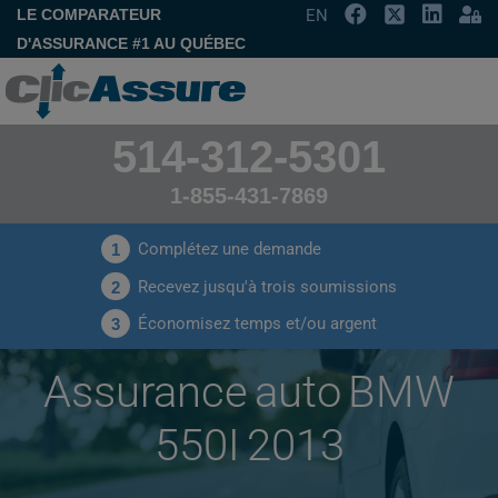
LE COMPARATEUR
EN
D'ASSURANCE #1 AU QUÉBEC
514-312-5301
1-855-431-7869
Complétez une demande
1
Recevez jusqu'à trois soumissions
2
Économisez temps et/ou argent
3
Assurance auto BMW
550I 2013