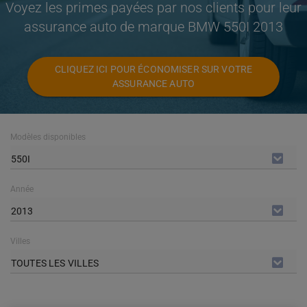
Voyez les primes payées par nos clients pour leur
assurance auto de marque BMW 550I 2013
CLIQUEZ ICI POUR ÉCONOMISER SUR VOTRE
ASSURANCE AUTO
Modèles disponibles
550I
Année
2013
Villes
TOUTES LES VILLES