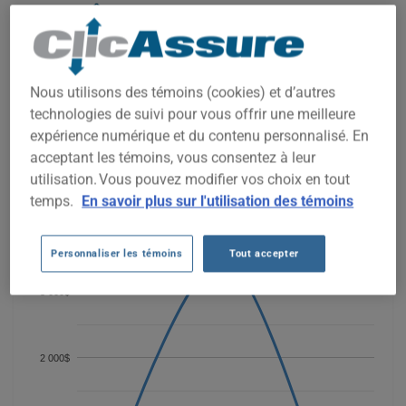
COÛTS D'ASSURANCE AUTO BMW
550I 2013 DEPUIS 2021.
Nous n'avons pas encore suffisamment de données
Nous utilisons des témoins (cookies) et d’autres
d'assurance auto pour ce véhicule.
technologies de suivi pour vous offrir une meilleure
Essayez un autre modèle ou une autre année, ou
expérience numérique et du contenu personnalisé. En
commencez une soumission pour un prix personnalisé.
acceptant les témoins, vous consentez à leur
Pour trouver la meilleur assurance pour votre véhicule BMW
utilisation. Vous pouvez modifier vos choix en tout
550I 2013, il est plus important que jamais de comparer les
temps.
En savoir plus sur l'utilisation des témoins
options disponibles.
Personnaliser les témoins
Tout accepter
3 000$
2 000$