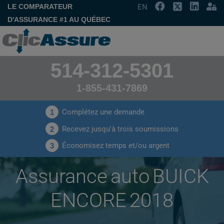
LE COMPARATEUR
EN
D'ASSURANCE #1 AU QUÉBEC
514-312-5301
1-855-431-7869
Complétez une demande
1
Recevez jusqu'à trois soumissions
2
Économisez temps et/ou argent
3
Assurance auto BUICK
ENCORE 2018