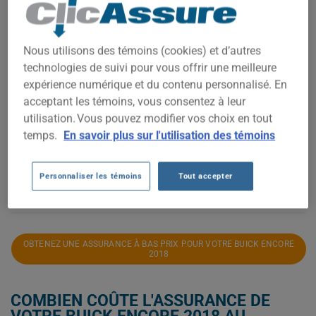
1 300$
Nous utilisons des témoins (cookies) et d’autres
1 200$
technologies de suivi pour vous offrir une meilleure
1 100$
expérience numérique et du contenu personnalisé. En
acceptant les témoins, vous consentez à leur
1 000$
utilisation. Vous pouvez modifier vos choix en tout
temps.
En savoir plus sur l'utilisation des témoins
900$
800$
Personnaliser les témoins
Tout accepter
2021
2022
2023
2024
2025
2026
OBTENEZ UNE ASSURANCE À BAS PRIX POUR VOTRE BUICK ENCORE
2018
COMBIEN COÛTE L'ASSURANCE DE