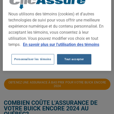
1 500$
Nous utilisons des témoins (cookies) et d’autres
1 400$
technologies de suivi pour vous offrir une meilleure
expérience numérique et du contenu personnalisé. En
1 300$
acceptant les témoins, vous consentez à leur
utilisation. Vous pouvez modifier vos choix en tout
1 200$
temps.
En savoir plus sur l'utilisation des témoins
1 100$
Personnaliser les témoins
Tout accepter
2023
2024
2025
2026
OBTENEZ UNE ASSURANCE À BAS PRIX POUR VOTRE BUICK ENCORE
2024
COMBIEN COÛTE L'ASSURANCE DE
VOTRE BUICK ENCORE 2024 AU