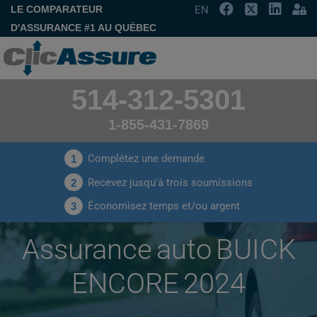
LE COMPARATEUR
EN
D'ASSURANCE #1 AU QUÉBEC
514-312-5301
1-855-431-7869
Complétez une demande
1
Recevez jusqu'à trois soumissions
2
Économisez temps et/ou argent
3
Assurance auto BUICK
ENCORE 2024