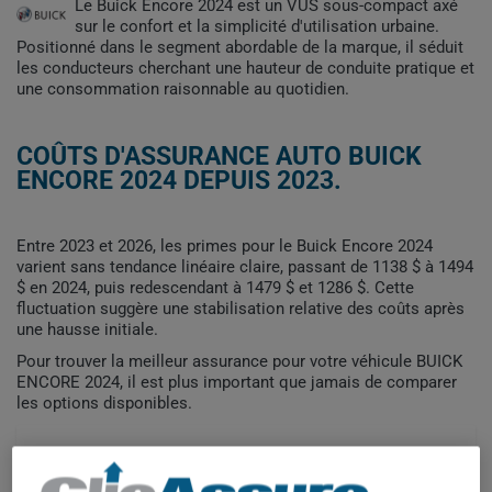
Le Buick Encore 2024 est un VUS sous-compact axé
sur le confort et la simplicité d'utilisation urbaine.
Positionné dans le segment abordable de la marque, il séduit
les conducteurs cherchant une hauteur de conduite pratique et
une consommation raisonnable au quotidien.
COÛTS D'ASSURANCE AUTO BUICK
ENCORE 2024 DEPUIS 2023.
Entre 2023 et 2026, les primes pour le Buick Encore 2024
varient sans tendance linéaire claire, passant de 1138 $ à 1494
$ en 2024, puis redescendant à 1479 $ et 1286 $. Cette
fluctuation suggère une stabilisation relative des coûts après
une hausse initiale.
Pour trouver la meilleur assurance pour votre véhicule BUICK
ENCORE 2024, il est plus important que jamais de comparer
les options disponibles.