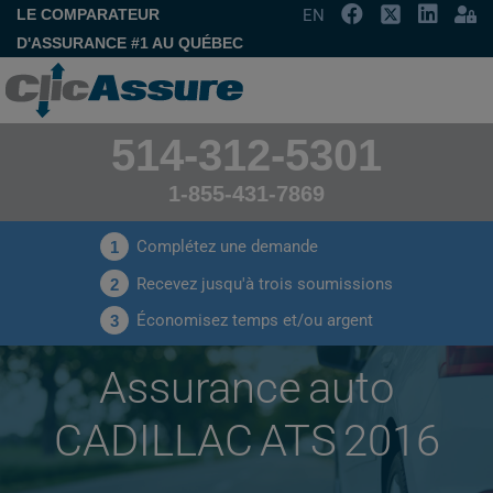
LE COMPARATEUR
EN
D'ASSURANCE #1 AU QUÉBEC
514-312-5301
1-855-431-7869
Complétez une demande
1
Recevez jusqu'à trois soumissions
2
Économisez temps et/ou argent
3
Assurance auto
CADILLAC ATS 2016