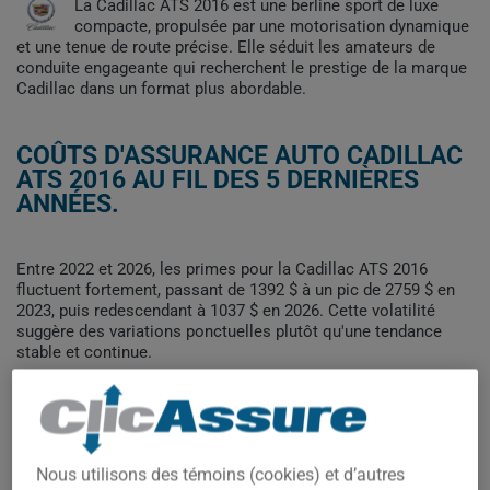
La Cadillac ATS 2016 est une berline sport de luxe
compacte, propulsée par une motorisation dynamique
et une tenue de route précise. Elle séduit les amateurs de
conduite engageante qui recherchent le prestige de la marque
Cadillac dans un format plus abordable.
COÛTS D'ASSURANCE AUTO CADILLAC
ATS 2016 AU FIL DES 5 DERNIÈRES
ANNÉES.
Entre 2022 et 2026, les primes pour la Cadillac ATS 2016
fluctuent fortement, passant de 1392 $ à un pic de 2759 $ en
2023, puis redescendant à 1037 $ en 2026. Cette volatilité
suggère des variations ponctuelles plutôt qu'une tendance
stable et continue.
Pour trouver la meilleur assurance pour votre véhicule
CADILLAC ATS 2016, il est plus important que jamais de
comparer les options disponibles.
Nous utilisons des témoins (cookies) et d’autres