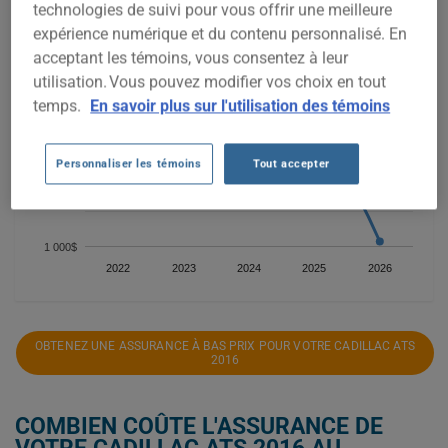
technologies de suivi pour vous offrir une meilleure
expérience numérique et du contenu personnalisé. En
2 500$
acceptant les témoins, vous consentez à leur
utilisation. Vous pouvez modifier vos choix en tout
temps.
En savoir plus sur l'utilisation des témoins
2 000$
Personnaliser les témoins
Tout accepter
1 500$
1 000$
2022
2023
2024
2025
2026
OBTENEZ UNE ASSURANCE À BAS PRIX POUR VOTRE CADILLAC ATS
2016
COMBIEN COÛTE L'ASSURANCE DE