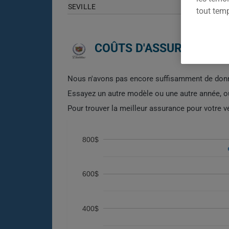
SEVILLE
tout tem
COÛTS D'ASSURANCE AUT
Nous n'avons pas encore suffisamment de donn
Essayez un autre modèle ou une autre année, 
Pour trouver la meilleur assurance pour votre 
800$
600$
400$