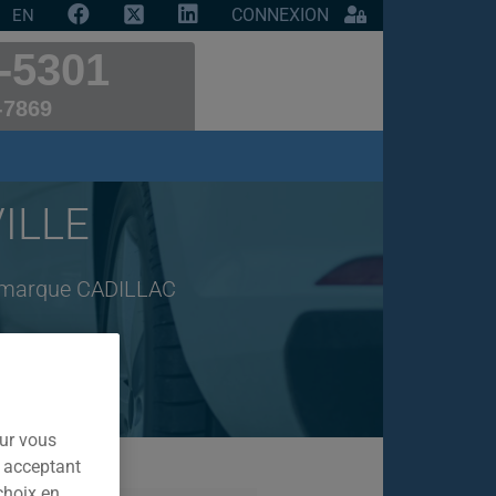
CONNEXION
EN
-5301
-7869
VILLE
de marque CADILLAC
our vous
n acceptant
choix en