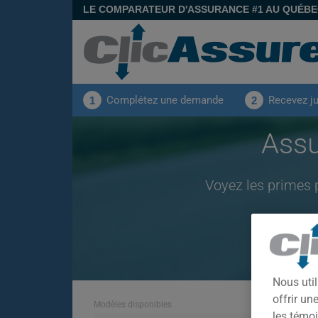
LE COMPARATEUR D'ASSURANCE #1 AU QUÉB
Complétez une demande
Recevez j
1
2
Assu
Voyez les primes 
Nous util
offrir u
Modèles disponibles
les témoi