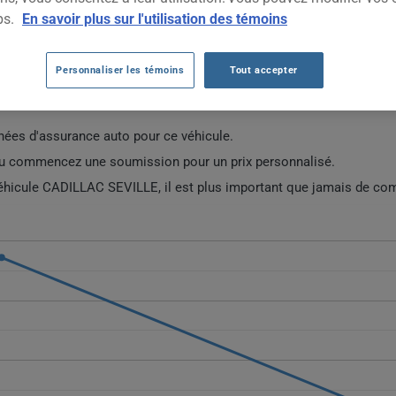
TOUTES LES ANNÉES
TOUTES LES VIL
ps.
En savoir plus sur l'utilisation des témoins
Personnaliser les témoins
Tout accepter
O CADILLAC SEVILLE DEPUIS 2022.
ées d'assurance auto pour ce véhicule.
ou commencez une soumission pour un prix personnalisé.
véhicule CADILLAC SEVILLE, il est plus important que jamais de com