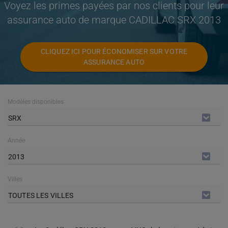
Voyez les primes payées par nos clients pour leur
assurance auto de marque CADILLAC SRX 2013
CLIQUEZ ICI POUR ÉCONOMISER SUR VOTRE
ASSURANCE AUTO
Modèles disponibles
SRX
Année
2013
Villes
TOUTES LES VILLES