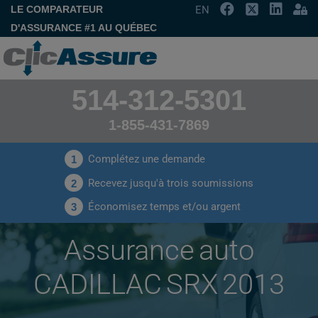
LE COMPARATEUR
EN
D'ASSURANCE #1 AU QUÉBEC
514-312-5301
1-855-431-7869
Complétez une demande
1
Recevez jusqu'à trois soumissions
2
Économisez temps et/ou argent
3
Assurance auto
CADILLAC SRX 2013