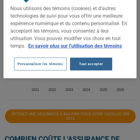
Nous utilisons des témoins (cookies) et d’autres
1 400$
technologies de suivi pour vous offrir une meilleure
expérience numérique et du contenu personnalisé. En
acceptant les témoins, vous consentez à leur
1 200$
utilisation. Vous pouvez modifier vos choix en tout
temps.
En savoir plus sur l'utilisation des témoins
1 000$
Personnaliser les témoins
Tout accepter
800$
2021
2022
2023
2024
2025
2026
OBTENEZ UNE ASSURANCE À BAS PRIX POUR VOTRE CADILLAC SRX
2013
COMBIEN COÛTE L'ASSURANCE DE