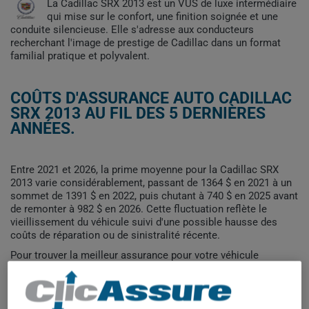
La Cadillac SRX 2013 est un VUS de luxe intermédiaire
qui mise sur le confort, une finition soignée et une
conduite silencieuse. Elle s'adresse aux conducteurs
recherchant l'image de prestige de Cadillac dans un format
familial pratique et polyvalent.
COÛTS D'ASSURANCE AUTO CADILLAC
SRX 2013 AU FIL DES 5 DERNIÈRES
ANNÉES.
Entre 2021 et 2026, la prime moyenne pour la Cadillac SRX
2013 varie considérablement, passant de 1364 $ en 2021 à un
sommet de 1391 $ en 2022, puis chutant à 740 $ en 2025 avant
de remonter à 982 $ en 2026. Cette fluctuation reflète le
vieillissement du véhicule suivi d'une possible hausse des
coûts de réparation ou de sinistralité récente.
Pour trouver la meilleur assurance pour votre véhicule
CADILLAC SRX 2013, il est plus important que jamais de
comparer les options disponibles.