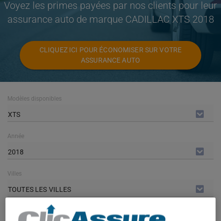
Voyez les primes payées par nos clients pour leur
assurance auto de marque CADILLAC XTS 2018
CLIQUEZ ICI POUR ÉCONOMISER SUR VOTRE
ASSURANCE AUTO
Modèles disponibles
XTS
Année
2018
Villes
TOUTES LES VILLES