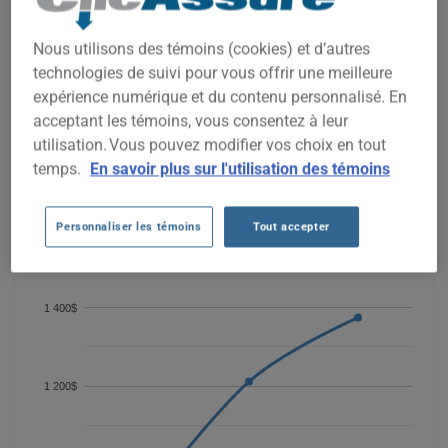
COÛTS D'ASSURANCE AUTO
CADILLAC XTS 2018 DEPUIS 2021.
Nous utilisons des témoins (cookies) et d’autres
technologies de suivi pour vous offrir une meilleure
expérience numérique et du contenu personnalisé. En
Nous n'avons pas encore suffisamment de données
d'assurance auto pour ce véhicule.
acceptant les témoins, vous consentez à leur
utilisation. Vous pouvez modifier vos choix en tout
Essayez un autre modèle ou une autre année, ou
commencez une soumission pour un prix personnalisé.
temps.
En savoir plus sur l'utilisation des témoins
Pour trouver la meilleur assurance pour votre véhicule
CADILLAC XTS 2018, il est plus important que jamais de
Personnaliser les témoins
Tout accepter
comparer les options disponibles.
1 400$
1 200$