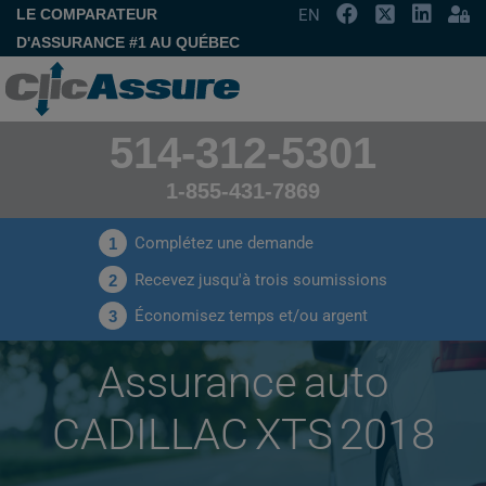
LE COMPARATEUR
EN
D'ASSURANCE #1 AU QUÉBEC
514-312-5301
1-855-431-7869
Complétez une demande
1
Recevez jusqu'à trois soumissions
2
Économisez temps et/ou argent
3
Assurance auto
CADILLAC XTS 2018