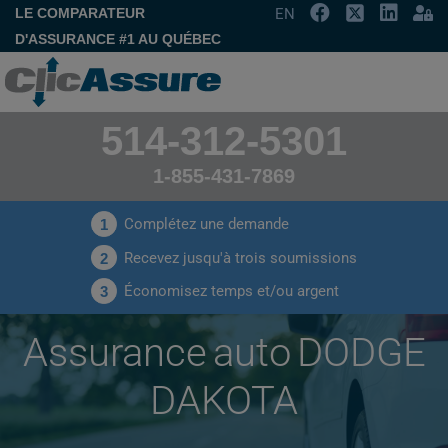
LE COMPARATEUR
EN
D'ASSURANCE #1 AU QUÉBEC
514-312-5301
1-855-431-7869
Complétez une demande
1
Recevez jusqu'à trois soumissions
2
Économisez temps et/ou argent
3
Assurance auto DODGE
DAKOTA