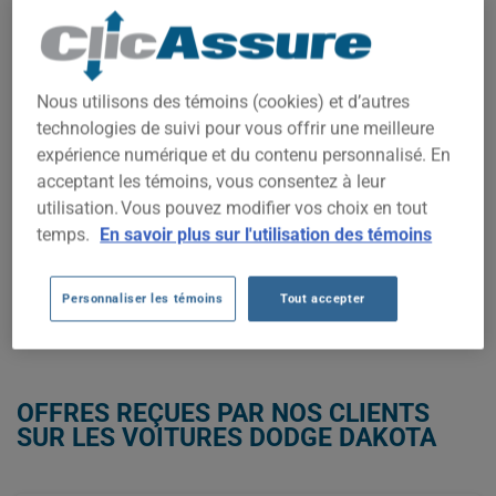
COÛTS D'ASSURANCE AUTO
DODGE DAKOTA.
Nous utilisons des témoins (cookies) et d’autres
Nous n'avons pas encore suffisamment de données
technologies de suivi pour vous offrir une meilleure
d'assurance auto pour ce véhicule.
expérience numérique et du contenu personnalisé. En
Essayez un autre modèle ou une autre année, ou
acceptant les témoins, vous consentez à leur
commencez une soumission pour un prix personnalisé.
utilisation. Vous pouvez modifier vos choix en tout
Pour trouver la meilleur assurance pour votre véhicule DODGE
temps.
En savoir plus sur l'utilisation des témoins
DAKOTA, il est plus important que jamais de comparer les
options disponibles.
Personnaliser les témoins
Tout accepter
OBTENEZ UNE ASSURANCE À BAS PRIX POUR VOTRE DODGE DAKOTA
OFFRES REÇUES PAR NOS CLIENTS
SUR LES VOITURES DODGE DAKOTA