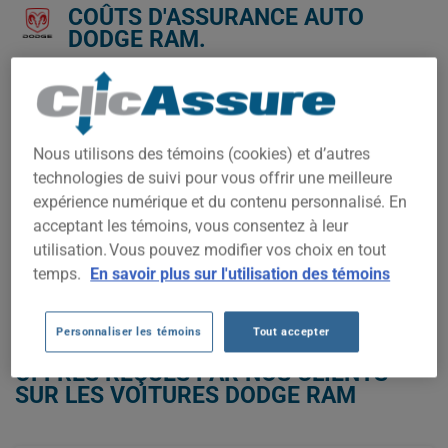
COÛTS D'ASSURANCE AUTO
DODGE RAM.
Nous n'avons pas encore suffisamment de données
d'assurance auto pour ce véhicule.
Essayez un autre modèle ou une autre année, ou
Nous utilisons des témoins (cookies) et d’autres
commencez une soumission pour un prix personnalisé.
technologies de suivi pour vous offrir une meilleure
Pour trouver la meilleur assurance pour votre véhicule DODGE
expérience numérique et du contenu personnalisé. En
RAM, il est plus important que jamais de comparer les options
acceptant les témoins, vous consentez à leur
disponibles.
utilisation. Vous pouvez modifier vos choix en tout
temps.
En savoir plus sur l'utilisation des témoins
OBTENEZ UNE ASSURANCE À BAS PRIX POUR VOTRE DODGE RAM
Personnaliser les témoins
Tout accepter
OFFRES REÇUES PAR NOS CLIENTS
SUR LES VOITURES DODGE RAM