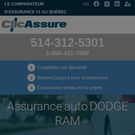
LE COMPARATEUR
EN
D'ASSURANCE #1 AU QUÉBEC
514-312-5301
1-855-431-7869
Complétez une demande
1
Recevez jusqu'à trois soumissions
2
Économisez temps et/ou argent
3
Assurance auto DODGE
RAM