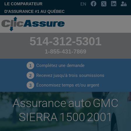
LE COMPARATEUR
EN
D'ASSURANCE #1 AU QUÉBEC
514-312-5301
1-855-431-7869
Complétez une demande
1
Recevez jusqu'à trois soumissions
2
Économisez temps et/ou argent
3
Assurance auto GMC
SIERRA 1500 2001