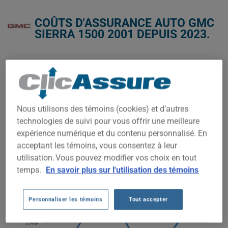
COÛTS D'ASSURANCE AUTO GMC
SIERRA 1500 2001 DEPUIS 2023.
Nous n'avons pas encore suffisamment de données
d'assurance auto pour ce véhicule.
Essayez un autre modèle ou une autre année, ou
commencez une soumission pour un prix personnalisé.
Nous utilisons des témoins (cookies) et d’autres
Pour trouver la meilleur assurance pour votre véhicule GMC
technologies de suivi pour vous offrir une meilleure
SIERRA 1500 2001, il est plus important que jamais de
comparer les options disponibles.
expérience numérique et du contenu personnalisé. En
acceptant les témoins, vous consentez à leur
utilisation. Vous pouvez modifier vos choix en tout
400$
temps.
En savoir plus sur l'utilisation des témoins
350$
Personnaliser les témoins
Tout accepter
300$
250$