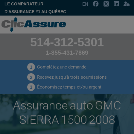
LE COMPARATEUR
EN
D'ASSURANCE #1 AU QUÉBEC
514-312-5301
1-855-431-7869
Complétez une demande
1
Recevez jusqu'à trois soumissions
2
Économisez temps et/ou argent
3
Assurance auto GMC
SIERRA 1500 2008