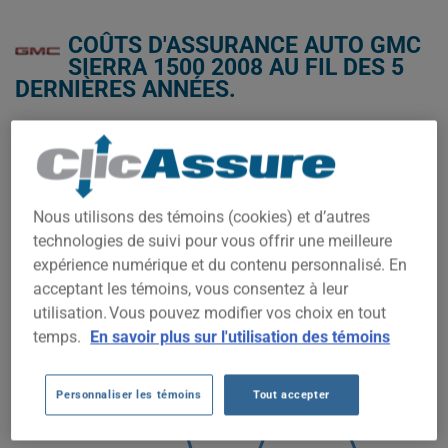
COÛTS D'ASSURANCE AUTO GMC
SIERRA 1500 2008 AU FIL DES 5
DERNIÈRES ANNÉES.
Nous n'avons pas encore suffisamment de données
d'assurance auto pour ce véhicule.
Essayez un autre modèle ou une autre année, ou
commencez une soumission pour un prix personnalisé.
Nous utilisons des témoins (cookies) et d’autres
technologies de suivi pour vous offrir une meilleure
Pour trouver la meilleur assurance pour votre véhicule GMC
SIERRA 1500 2008, il est plus important que jamais de
expérience numérique et du contenu personnalisé. En
comparer les options disponibles.
acceptant les témoins, vous consentez à leur
utilisation. Vous pouvez modifier vos choix en tout
temps.
En savoir plus sur l'utilisation des témoins
500$
Personnaliser les témoins
Tout accepter
400$