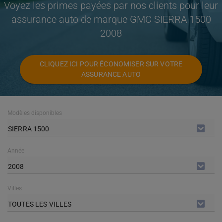
Voyez les primes payées par nos clients pour leur
assurance auto de marque GMC SIERRA 1500
2008
CLIQUEZ ICI POUR ÉCONOMISER SUR VOTRE
ASSURANCE AUTO
Modèles disponibles
SIERRA 1500
Année
2008
Villes
TOUTES LES VILLES