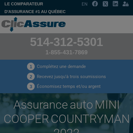
LE COMPARATEUR
EN
D'ASSURANCE #1 AU QUÉBEC
514-312-5301
1-855-431-7869
Complétez une demande
1
Recevez jusqu'à trois soumissions
2
Économisez temps et/ou argent
3
Assurance auto MINI
COOPER COUNTRYMAN