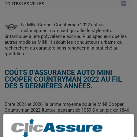
TOUTES LES VILLES
Le MINI Cooper Countryman 2022 est un
multisegment compact qui allie le style rétro
britannique à une polyvalence accrue. Plus spacieux que les
autres modèles MINI, il séduit les conducteurs urbains qui
recherchent du caractère sans renoncer à la praticité au
quotidien.
COÛTS D'ASSURANCE AUTO MINI
COOPER COUNTRYMAN 2022 AU FIL
DES 5 DERNIÈRES ANNÉES.
Entre 2021 et 2026, la prime moyenne pour le MINI Cooper
Countryman 2022 fluctue, passant de 1059 $ à un pic de 1846
$ en 2022, puis redescendant à 1219 $ en 2024 avant de
remonter à 1403 $ en 2026. Malgré ces variations, la tendance
globale sur la période est à la hausse.
Pour trouver la meilleur assurance pour votre véhicule MINI