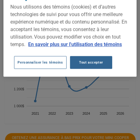
COOPER COUNTRYMAN 2022, il est plus important que jamais
Nous utilisons des témoins (cookies) et d’autres
de comparer les options disponibles.
technologies de suivi pour vous offrir une meilleure
expérience numérique et du contenu personnalisé. En
acceptant les témoins, vous consentez à leur
utilisation. Vous pouvez modifier vos choix en tout
1 800$
temps.
En savoir plus sur l'utilisation des témoins
1 600$
Personnaliser les témoins
Tout accepter
1 400$
1 200$
1 000$
2021
2022
2023
2024
2025
2026
OBTENEZ UNE ASSURANCE À BAS PRIX POUR VOTRE MINI COOPER