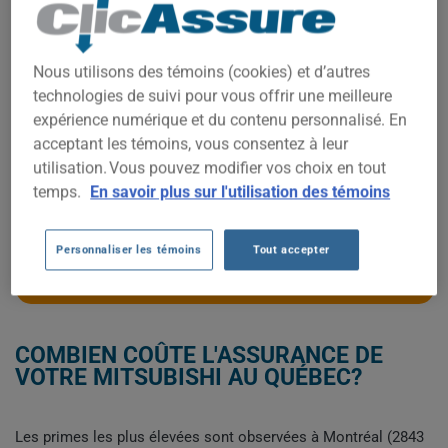
1 500$
1 400$
Nous utilisons des témoins (cookies) et d’autres
technologies de suivi pour vous offrir une meilleure
1 300$
expérience numérique et du contenu personnalisé. En
acceptant les témoins, vous consentez à leur
1 200$
utilisation. Vous pouvez modifier vos choix en tout
temps.
En savoir plus sur l'utilisation des témoins
2021
2022
2023
2024
2025
2026
Personnaliser les témoins
Tout accepter
OBTENEZ UNE ASSURANCE À BAS PRIX POUR VOTRE MITSUBISHI
COMBIEN COÛTE L'ASSURANCE DE
VOTRE MITSUBISHI AU QUÉBEC?
Les primes les plus élevées sont observées à Montréal (2843