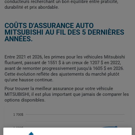
conducteurs recherchant un bon équilibre entre praticité,
durabilité et prix abordable.
COÛTS D'ASSURANCE AUTO
MITSUBISHI AU FIL DES 5 DERNIÈRES
ANNÉES.
Entre 2021 et 2026, les primes pour les véhicules Mitsubishi
fluctuent, passant de 1551 $ à un creux de 1207 $ en 2022,
avant de remonter progressivement jusqu'à 1605 $ en 2026.
Cette évolution reflète des ajustements du marché plutôt
qu'une hausse continue.
Pour trouver la meilleur assurance pour votre véhicule
MITSUBISHI, il est plus important que jamais de comparer les
options disponibles.
1 700$
1 600$