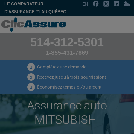
LE COMPARATEUR
EN
D'ASSURANCE #1 AU QUÉBEC
514-312-5301
1-855-431-7869
Complétez une demande
1
Recevez jusqu'à trois soumissions
2
Économisez temps et/ou argent
3
Assurance auto
MITSUBISHI