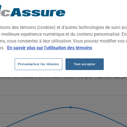
2025
TOUTES LES VIL
familial polyvalent offrant un bon équilibre entre espace intérieur,
isons des témoins (cookies) et d’autres technologies de suivi p
es à la recherche d'un véhicule pratique, sécuritaire et abordable d
ne meilleure expérience numérique et du contenu personnalisé. E
ns, vous consentez à leur utilisation. Vous pouvez modifier vos 
ITSUBISHI OUTLANDER 2025 DEPUIS 2024
ps.
En savoir plus sur l'utilisation des témoins
rime moyenne pour l'Outlander 2025 fluctue, passant de 2239 $ en 20
Personnaliser les témoins
Tout accepter
ces variations reflètent davantage un ajustement du marché qu'une 
 véhicule MITSUBISHI OUTLANDER 2025, il est plus important que ja