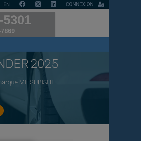
CONNEXION
EN
-5301
-7869
ANDER 2025
e marque MITSUBISHI