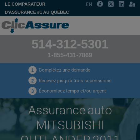
LE COMPARATEUR
EN
D'ASSURANCE #1 AU QUÉBEC
514-312-5301
1-855-431-7869
Complétez une demande
1
Recevez jusqu'à trois soumissions
2
Économisez temps et/ou argent
3
Assurance auto
MITSUBISHI