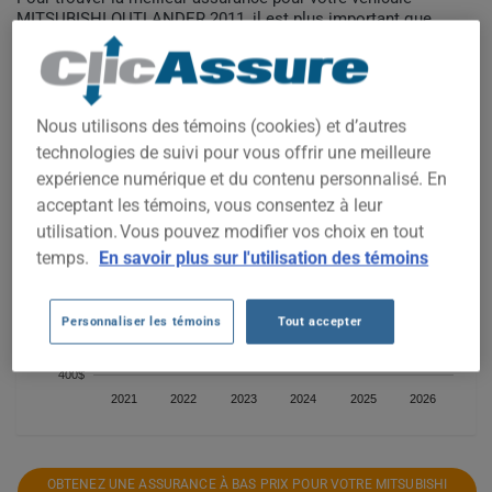
MITSUBISHI OUTLANDER 2011, il est plus important que
jamais de comparer les options disponibles.
1 000$
Nous utilisons des témoins (cookies) et d’autres
900$
technologies de suivi pour vous offrir une meilleure
expérience numérique et du contenu personnalisé. En
800$
acceptant les témoins, vous consentez à leur
utilisation. Vous pouvez modifier vos choix en tout
700$
temps.
En savoir plus sur l'utilisation des témoins
600$
Personnaliser les témoins
Tout accepter
500$
400$
2021
2022
2023
2024
2025
2026
OBTENEZ UNE ASSURANCE À BAS PRIX POUR VOTRE MITSUBISHI