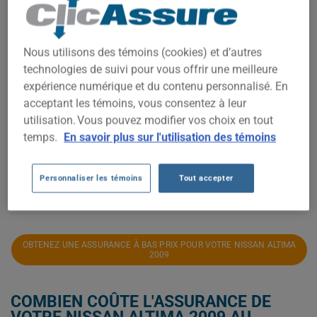
20 000$
15 000$
Nous utilisons des témoins (cookies) et d’autres
technologies de suivi pour vous offrir une meilleure
expérience numérique et du contenu personnalisé. En
10 000$
acceptant les témoins, vous consentez à leur
utilisation. Vous pouvez modifier vos choix en tout
temps.
En savoir plus sur l'utilisation des témoins
5 000$
Personnaliser les témoins
Tout accepter
2021
2022
2023
2024
2025
2026
OBTENEZ UNE ASSURANCE À BAS PRIX POUR VOTRE NISSAN ALTIMA
2009
COMBIEN COÛTE L'ASSURANCE DE