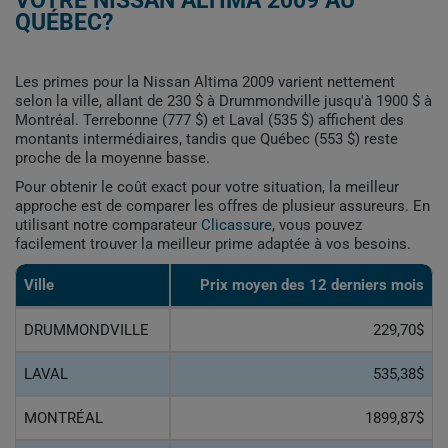
VOTRE NISSAN ALTIMA 2009 AU
QUÉBEC?
Les primes pour la Nissan Altima 2009 varient nettement
selon la ville, allant de 230 $ à Drummondville jusqu'à 1900 $ à
Montréal. Terrebonne (777 $) et Laval (535 $) affichent des
montants intermédiaires, tandis que Québec (553 $) reste
proche de la moyenne basse.
Pour obtenir le coût exact pour votre situation, la meilleur
approche est de comparer les offres de plusieur assureurs. En
utilisant notre comparateur
Clicassure
, vous pouvez
facilement trouver la meilleur prime adaptée à vos besoins.
Ville
Prix ​​moyen des 12 derniers mois
DRUMMONDVILLE
229,70$
LAVAL
535,38$
MONTRÉAL
1899,87$