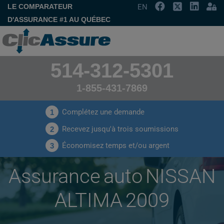
LE COMPARATEUR
EN
D'ASSURANCE #1 AU QUÉBEC
514-312-5301
1-855-431-7869
Complétez une demande
1
Recevez jusqu'à trois soumissions
2
Économisez temps et/ou argent
3
Assurance auto NISSAN
ALTIMA 2009