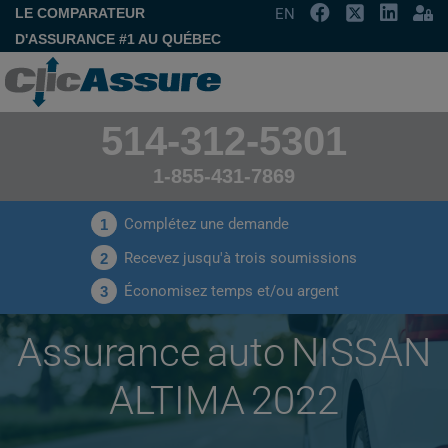
LE COMPARATEUR
EN
D'ASSURANCE #1 AU QUÉBEC
514-312-5301
1-855-431-7869
Complétez une demande
1
Recevez jusqu'à trois soumissions
2
Économisez temps et/ou argent
3
Assurance auto NISSAN
ALTIMA 2022