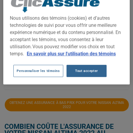
3 000$
Nous utilisons des témoins (cookies) et d’autres
2 500$
technologies de suivi pour vous offrir une meilleure
expérience numérique et du contenu personnalisé. En
acceptant les témoins, vous consentez à leur
2 000$
utilisation. Vous pouvez modifier vos choix en tout
temps.
En savoir plus sur l'utilisation des témoins
1 500$
Personnaliser les témoins
Tout accepter
1 000$
2022
2023
2024
2025
2026
OBTENEZ UNE ASSURANCE À BAS PRIX POUR VOTRE NISSAN ALTIMA
2022
COMBIEN COÛTE L'ASSURANCE DE