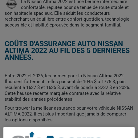
La Nissan Altima 2022 est une berline intermédiaire
confortable, réputée pour sa tenue de route stable et
son habitacle spacieux. Elle séduit les conducteurs
recherchant un équilibre entre confort quotidien, technologie
accessible et fiabilité éprouvée dans le segment familial.
COÛTS D'ASSURANCE AUTO NISSAN
ALTIMA 2022 AU FIL DES 5 DERNIÈRES
ANNÉES.
Entre 2022 et 2026, les primes pour la Nissan Altima 2022
fluctuent fortement : elles passent de 1045 $ à 1775 $, puis
reculent à 1637 $ et 1635 $, avant de bondir à 3232 $ en 2026.
Cette hausse récente marquée contraste avec la relative
stabilité des années précédentes.
Pour trouver la meilleur assurance pour votre véhicule NISSAN
ALTIMA 2022, il est plus important que jamais de comparer
les options disponibles.