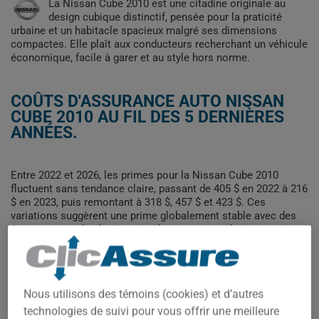
La Nissan Cube 2010 est une citadine originale au
design cubique distinctif, pensée pour la praticité
urbaine et un habitacle spacieux malgré ses dimensions
compactes. Elle plaît aux conducteurs recherchant un véhicule
économique, facile à garer et au style hors norme.
COÛTS D'ASSURANCE AUTO NISSAN
CUBE 2010 AU FIL DES 5 DERNIÈRES
ANNÉES.
Entre 2022 et 2026, les primes pour la Nissan Cube 2010
fluctuent sans tendance claire, passant de 405 $ en 2022 à 216
$ en 2023, puis remontant à 318 $, 457 $ et 423 $. Ces
variations suggèrent une prime globalement stable avec des
écarts ponctuels plutôt qu'une hausse ou une baisse continue.
Pour trouver la meilleur assurance pour votre véhicule NISSAN
CUBE 2010, il est plus important que jamais de comparer les
options disponibles.
Nous utilisons des témoins (cookies) et d’autres
technologies de suivi pour vous offrir une meilleure