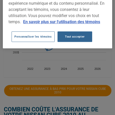
expérience numérique et du contenu personnalisé. En
500$
acceptant les témoins, vous consentez à leur
utilisation. Vous pouvez modifier vos choix en tout
temps.
En savoir plus sur l'utilisation des témoins
400$
Personnaliser les témoins
Tout accepter
300$
200$
2022
2023
2024
2025
2026
OBTENEZ UNE ASSURANCE À BAS PRIX POUR VOTRE NISSAN CUBE
2010
COMBIEN COÛTE L'ASSURANCE DE