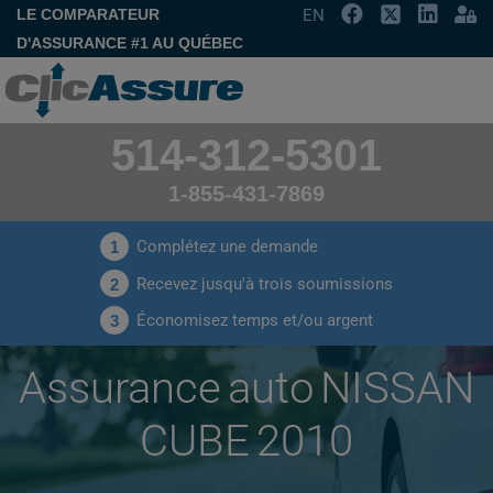
LE COMPARATEUR
EN
D'ASSURANCE #1 AU QUÉBEC
514-312-5301
1-855-431-7869
Complétez une demande
1
Recevez jusqu'à trois soumissions
2
Économisez temps et/ou argent
3
Assurance auto NISSAN
CUBE 2010