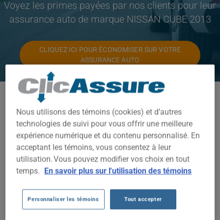
Voyez les primes payées par nos clients pour leur
assurance auto de marque NISSAN CUBE 2013
CLIQUEZ ICI POUR ÉCONOMISER SUR VOTRE
ASSURANCE AUTO
Modèles disponibles
Nous utilisons des témoins (cookies) et d’autres
CUBE
technologies de suivi pour vous offrir une meilleure
expérience numérique et du contenu personnalisé. En
Année
acceptant les témoins, vous consentez à leur
2013
utilisation. Vous pouvez modifier vos choix en tout
temps.
En savoir plus sur l'utilisation des témoins
Villes
TOUTES LES VILLES
Personnaliser les témoins
Tout accepter