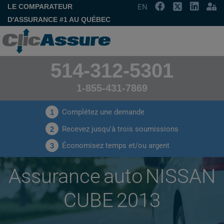
LE COMPARATEUR
EN
D'ASSURANCE #1 AU QUÉBEC
514-312-5301
1-855-431-7869
Complétez une demande
1
Recevez jusqu'à trois soumissions
2
Économisez temps et/ou argent
3
Assurance auto NISSAN
CUBE 2013