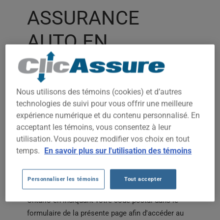
ASSURANCE
AUTO EN
ONTARIO
Nous utilisons des témoins (cookies) et d’autres
L'Ontario possède l'un des marchés d'assurance
technologies de suivi pour vous offrir une meilleure
automobile les plus importants au Canada. Que
expérience numérique et du contenu personnalisé. En
vous habitiez à Toronto, Ottawa, Mississauga,
acceptant les témoins, vous consentez à leur
Brampton, Hamilton, London ou Windsor, le coût
utilisation. Vous pouvez modifier vos choix en tout
de votre assurance peut varier considérablement
temps.
En savoir plus sur l'utilisation des témoins
selon votre ville, votre historique de conduite,
votre véhicule et les protections choisies.
Personnaliser les témoins
Tout accepter
Comparez les soumissions d'assurance auto en
Ontario en indiquant votre code postal dans le
formulaire de la présente page afin d'accéder au