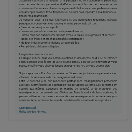
J’autorise ClicAssure à recueillir et à partager mes renseignements personnels
avec certains de ses partenaires d’affaires susceptibles de me transmettre une
soumission d’assurance. J'autorise également ClicAssure et ses partenaires à me
contacter par courriel, texto, téléphone ou courrier pour répondre à ma demande ou
finaliser ma soumission.
Je consens aussi à ce que ClicAssure et ses partenaires recueillent, utilisent,
partagent et conservent mes renseignements personnels afin de :
• Créer et mettre à jour mon profil ;
• Évaluer les produits et services qu'ils peuvent m’offrir ;
• Obtenir mon avis sur mes interactions avec eux ou sur leurs produits et services ;
• Mener des études et créer des modèles statistiques ;
• Me fournir des recommandations personnalisées ;
• Remplir leurs obligations légales.
Langue des communications
La langue utilisée pour vos communications et documents peut être déterminée
selon la langue utilisée lors de votre soumission ou celle de votre navigateur. Vous
pouvez modifier votre choix de langue en tout temps lors de votre soumission.
Si j'accepte une offre d'un partenaire de ClicAssure, j'autorise ce partenaire à en
informer ClicAssure afin de mettre à jour mon dossier.
Enfin, je consens à ce que ClicAssure partage mes renseignements personnels
avec des intermédiaires de soumission tels qu’Applied Systems. Ces derniers sont
soumis aux mêmes exigences en matière de sécurité et de protection des
renseignements personnels que ClicAssure. Dans le cadre de leurs activités, ils
peuvent utiliser et conserver certains de mes renseignements, entre autres pour
améliorer la performance, l'efficacité, la fiabilité et la sécurité de leurs produits.
Confidentialité
Utilisation des témoins