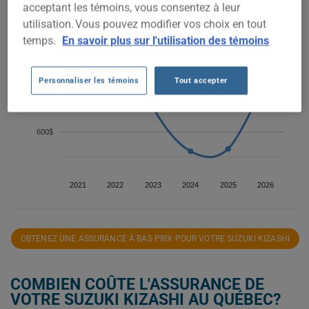
acceptant les témoins, vous consentez à leur
utilisation. Vous pouvez modifier vos choix en tout
1 000$
temps.
En savoir plus sur l'utilisation des témoins
Personnaliser les témoins
Tout accepter
800$
600$
2021
2022
2023
2024
2025
2026
OBTENEZ UNE ASSURANCE À BAS PRIX POUR VOTRE SUZUKI KIZASHI
COMBIEN COÛTE L'ASSURANCE DE
VOTRE SUZUKI KIZASHI AU QUÉBEC?