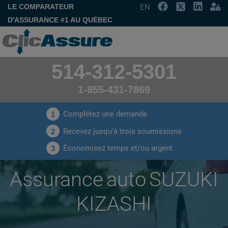
LE COMPARATEUR
EN
D'ASSURANCE #1 AU QUÉBEC
514-312-5301
1-855-431-7869
Complétez une demande
1
Recevez jusqu'à trois soumissions
2
Économisez temps et/ou argent
3
Assurance auto SUZUKI
KIZASHI