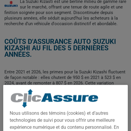
La Suzuki Kizasti est une berline milieu de gamme rare
sur le marché, offrant une tenue de route agile et une
finition soignée pour son segment. Discontinuée depuis
plusieurs années, elle séduit aujourd'hui les acheteurs à la
recherche d'un véhicule d'occasion distinctif et abordable.
COÛTS D'ASSURANCE AUTO SUZUKI
KIZASHI AU FIL DES 5 DERNIÈRES
ANNÉES.
Entre 2021 et 2026, les primes pour la Suzuki Kizashi fluctuent
de façon notable : elles chutent de 950 $ en 2021 à 523 $ en
2024, avant de remonter à 807 $ en 2026. Cette variation
reflète probablement la rareté du modèle et l'évolution du
nombre de véhicules encore en circulation.
Pour trouver la meilleur assurance pour votre véhicule SUZUKI
KIZASHI, il est plus important que jamais de comparer les
Nous utilisons des témoins (cookies) et d’autres
options disponibles.
technologies de suivi pour vous offrir une meilleure
expérience numérique et du contenu personnalisé. En