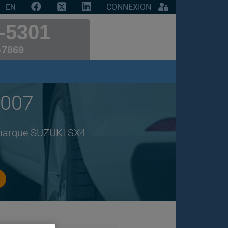
CONNEXION
EN
-5301
-7869
2007
e marque SUZUKI SX4