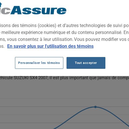
2007
TOUTES LES VIL
 compact abordable, offrant une conduite pratique et une garde au 
isons des témoins (cookies) et d’autres technologies de suivi p
ient aux conducteurs cherchant un véhicule économique et facile à e
ne meilleure expérience numérique et du contenu personnalisé. E
ns, vous consentez à leur utilisation. Vous pouvez modifier vos 
ZUKI SX4 2007 AU FIL DES 5 DERNIÈRES
ps.
En savoir plus sur l'utilisation des témoins
Personnaliser les témoins
Tout accepter
SX4 2007 fluctuent sans tendance claire, passant de 219 $ en 2021 
ètent l'âge avancé du véhicule et la volatilité propre aux modèles p
véhicule SUZUKI SX4 2007, il est plus important que jamais de compa