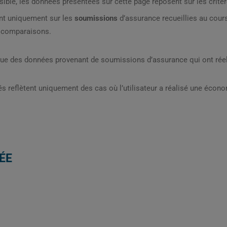
sible, les données présentées sur cette page reposent sur les critèr
nt uniquement sur les
soumissions
d’assurance recueillies au cou
s comparaisons.
que des données provenant de soumissions d’assurance qui ont réel
s reflètent uniquement des cas où l’utilisateur a réalisé une écon
ÉE