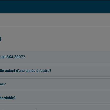
)
zuki SX4 2007?
le autant d'une année à l'autre?
bec?
bordable?