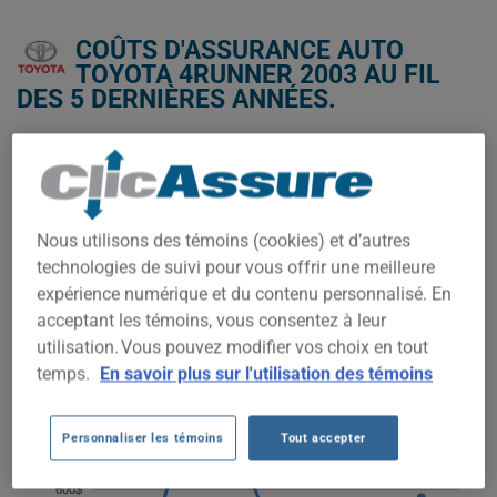
COÛTS D'ASSURANCE AUTO
TOYOTA 4RUNNER 2003 AU FIL
DES 5 DERNIÈRES ANNÉES.
Nous n'avons pas encore suffisamment de données
d'assurance auto pour ce véhicule.
Essayez un autre modèle ou une autre année, ou
commencez une soumission pour un prix personnalisé.
Nous utilisons des témoins (cookies) et d’autres
technologies de suivi pour vous offrir une meilleure
Pour trouver la meilleur assurance pour votre véhicule
TOYOTA 4RUNNER 2003, il est plus important que jamais de
expérience numérique et du contenu personnalisé. En
comparer les options disponibles.
acceptant les témoins, vous consentez à leur
utilisation. Vous pouvez modifier vos choix en tout
temps.
En savoir plus sur l'utilisation des témoins
800$
Personnaliser les témoins
Tout accepter
600$