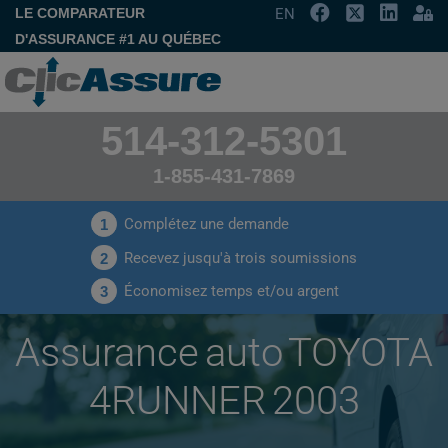
LE COMPARATEUR
EN
D'ASSURANCE #1 AU QUÉBEC
514-312-5301
1-855-431-7869
Complétez une demande
1
Recevez jusqu'à trois soumissions
2
Économisez temps et/ou argent
3
Assurance auto TOYOTA
4RUNNER 2003