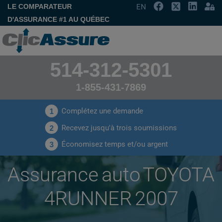
LE COMPARATEUR
EN
D'ASSURANCE #1 AU QUÉBEC
514-312-5301
1-855-431-7869
Complétez une demande
1
Recevez jusqu'à trois soumissions
2
Économisez temps et/ou argent
3
Assurance auto TOYOTA
4RUNNER 2007