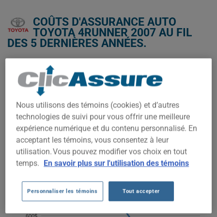
COÛTS D'ASSURANCE AUTO
TOYOTA 4RUNNER 2007 AU FIL
DES 5 DERNIÈRES ANNÉES.
Nous n'avons pas encore suffisamment de données
d'assurance auto pour ce véhicule.
Essayez un autre modèle ou une autre année, ou
commencez une soumission pour un prix personnalisé.
Nous utilisons des témoins (cookies) et d’autres
technologies de suivi pour vous offrir une meilleure
Pour trouver la meilleur assurance pour votre véhicule
TOYOTA 4RUNNER 2007, il est plus important que jamais de
expérience numérique et du contenu personnalisé. En
comparer les options disponibles.
acceptant les témoins, vous consentez à leur
utilisation. Vous pouvez modifier vos choix en tout
1 000$
temps.
En savoir plus sur l'utilisation des témoins
800$
Personnaliser les témoins
Tout accepter
600$