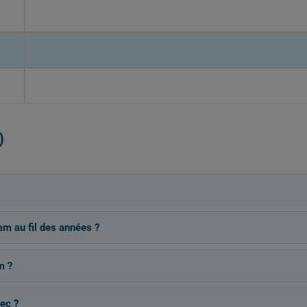
)
am au fil des années ?
m ?
ec ?