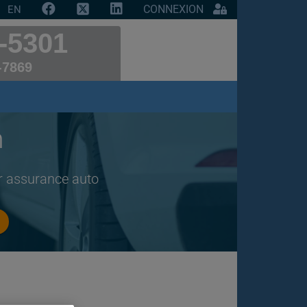
CONNEXION
EN
-5301
-7869
m
ur assurance auto