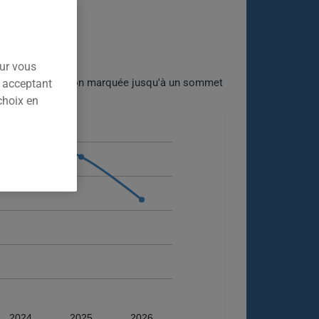
NÉES)
our vous
rès une progression marquée jusqu'à un sommet
n acceptant
choix en
2024
2025
2026