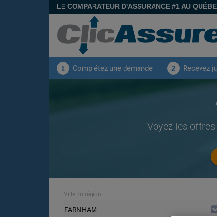
LE COMPARATEUR D'ASSURANCE #1 AU QUÉB
Complétez une demande
Recevez j
1
2
Voyez les offres
Ville ou région
FARNHAM