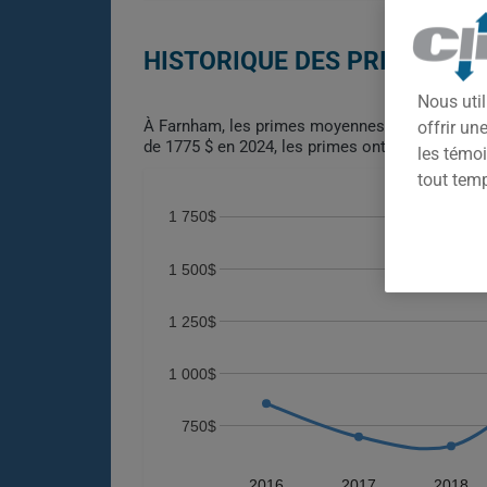
HISTORIQUE DES PRIMES AS
Nous util
À Farnham, les primes moyennes d'assurance au
offrir u
de 1775 $ en 2024, les primes ont légèrement re
les témoi
tout tem
1 750$
1 500$
1 250$
1 000$
750$
2016
2017
2018