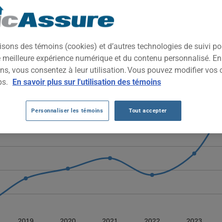
SURANCES À FARNHAM (10 DERNIÈRES AN
isons des témoins (cookies) et d’autres technologies de suivi p
to ont fluctué entre 2016 et 2026, passant de 858 $ à 1330 $. Ap
ne meilleure expérience numérique et du contenu personnalisé. E
culé pour s'établir à 1642 $ en 2025, puis à 1330 $ en 2026.
ns, vous consentez à leur utilisation. Vous pouvez modifier vos 
ps.
En savoir plus sur l'utilisation des témoins
Personnaliser les témoins
Tout accepter
2019
2020
2021
2022
2023